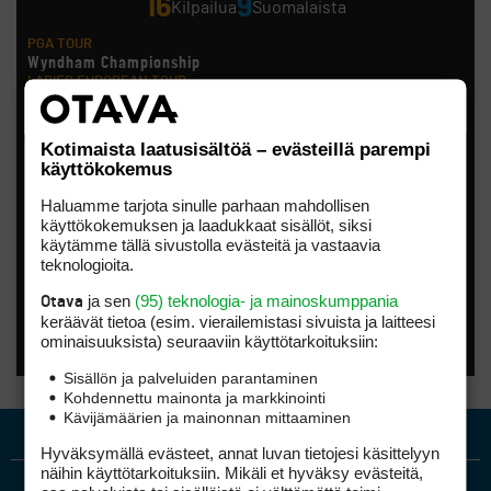
16
9
Kilpailua
Suomalaista
PGA TOUR
Wyndham Championship
LADIES EUROPEAN TOUR
London Championship
Noora Komulainen, Ursula Wikström
HOTELPLANNER TOUR
Kotimaista laatusisältöä – evästeillä parempi
Scottish Challenge supported by The R&A
käyttökokemus
Tapio Pulkkanen
LET ACCESS SERIES
Haluamme tarjota sinulle parhaan mahdollisen
CSK Steel Women´S Open
käyttökokemuksen ja laadukkaat sisällöt, siksi
Anna Backman, Katri Bakker, Elina Saksa
käytämme tällä sivustolla evästeitä ja vastaavia
EPSON TOUR
Smoky Mountain Championship
teknologioita.
Kiira Riihijärvi
AMATÖÖRIGOLF
ja sen
(95) teknologia- ja mainoskumppania
Otava
Finnish International Amateur Championship (Erkko Trophy)
keräävät tietoa (esim. vierailemis­tasi sivuista ja laitteesi
AMATÖÖRIGOLF
ominaisuuk­sista) seuraaviin käyttötarkoituksiin:
Finnish International Ladies' Amateur Championship (+ U21
ja U18/FJT/Aulanko)
Sisällön ja palveluiden parantaminen
KORN FERRY TOUR
Kohdennettu mainonta ja markkinointi
Pinnacle Bank Championship
Kävijämäärien ja mainonnan mittaaminen
LEGENDS TOUR
Staysure PGA Seniors Championship
Hyväksymällä evästeet, annat luvan tietojesi käsittelyyn
AMATÖÖRIGOLF
näihin käyttötarkoituksiin. Mikäli et hyväksy evästeitä,
U.S. Women's Amateur Championship