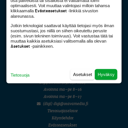
osa palveluista tai sisällöistä ei välttämättä toimi
AMATÖÖRIGOLF
optimaalisesti. Voit muuttaa valintojasi milloin tahansa
English Boys' (U14) Open Amateur Stroke Play Championship
klikkaamalla
-linkkiä sivuston
Evästeasetukset
Eeli Krankka, Lionel Mutikainen
alareunassa.
MUU
Kivitippu Classic Invitational 2026
Jotkin teknologiat saattavat käyttää tietojasi myös ilman
LIV GOLF
suostumustasi, jos niillä on siihen oikeutettu peruste
New York
Golfpiste mediakortti
(esim. sivun tekninen toimivuus). Voit vastustaa tätä tai
SM-KILPAILUT
Mediahinnasto
muuttaa kaikkia asetuksiasi valitsemalla alla olevan
SM-reikäpeli (M50/Kymen Golf)
-painikkeen.
Asetukset
Tietoa verkon kävijöistä
FINNISH JUNIOR TOUR
7 (U18 ja U21/pojat/Tahko)
Golfpisteen yhteystiedot
MID TOUR
DSA avoimuusraportti
6 (Archipelagia Golf)
Asiakaspalvelu
Asetukset
Hyväksy
Tietosuoja
Digipalvelut
(09) 156 6227
Avoinna ma–pe 8–16
Avoinna ma–pe 8–17
(digi) digi@otavamedia.fi
Tietosuojaseloste
Käyttöehdot
Evästeasetukset