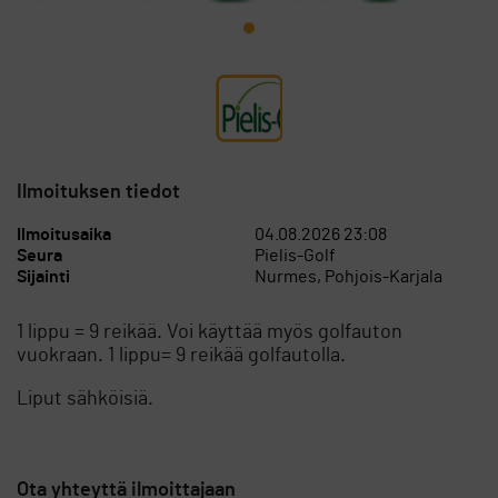
Ilmoituksen tiedot
Ilmoitusaika
04.08.2026 23:08
Seura
Pielis-Golf
Sijainti
Nurmes, Pohjois-Karjala
1 lippu = 9 reikää. Voi käyttää myös golfauton
vuokraan. 1 lippu= 9 reikää golfautolla.
Liput sähköisiä.
Ota yhteyttä ilmoittajaan