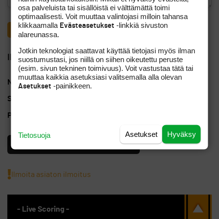
osa palveluista tai sisällöistä ei välttämättä toimi
optimaalisesti. Voit muuttaa valintojasi milloin tahansa
klikkaamalla
-linkkiä sivuston
Evästeasetukset
alareunassa.
Jotkin teknologiat saattavat käyttää tietojasi myös ilman
Ilmoittajan yhteystiedot
suostumustasi, jos niillä on siihen oikeutettu peruste
(esim. sivun tekninen toimivuus). Voit vastustaa tätä tai
muuttaa kaikkia asetuksiasi valitsemalla alla olevan
Nimi
Valtteri K.
-painikkeen.
Asetukset
Sähköposti
valtsu.korhonen@hotmail.com
Puhelinnumero
+358403523938
Asetukset
Hyväksy
Tietosuoja
Käyttäjä on vahvasti tunnistettu
Ilmoita asiaton ilmoitus
- Live Scoring -