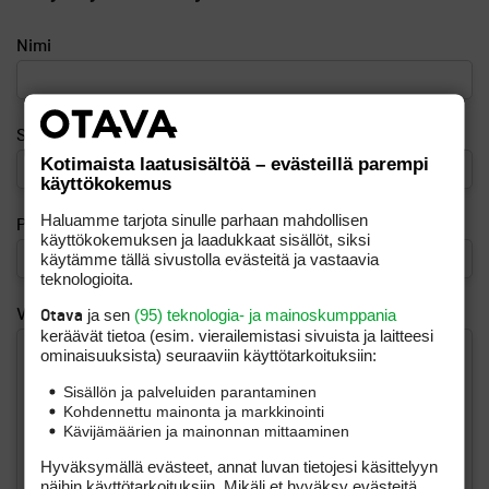
Nimi
Sähköposti
Kotimaista laatusisältöä – evästeillä parempi
käyttökokemus
Haluamme tarjota sinulle parhaan mahdollisen
Puhelinnumero (esim. 040 123 4567)
käyttökokemuksen ja laadukkaat sisällöt, siksi
käytämme tällä sivustolla evästeitä ja vastaavia
teknologioita.
ja sen
(95) teknologia- ja mainoskumppania
Viesti
Otava
keräävät tietoa (esim. vierailemis­tasi sivuista ja laitteesi
ominaisuuk­sista) seuraaviin käyttötarkoituksiin:
Sisällön ja palveluiden parantaminen
Kohdennettu mainonta ja markkinointi
Kävijämäärien ja mainonnan mittaaminen
Hyväksymällä evästeet, annat luvan tietojesi käsittelyyn
näihin käyttötarkoituksiin. Mikäli et hyväksy evästeitä,