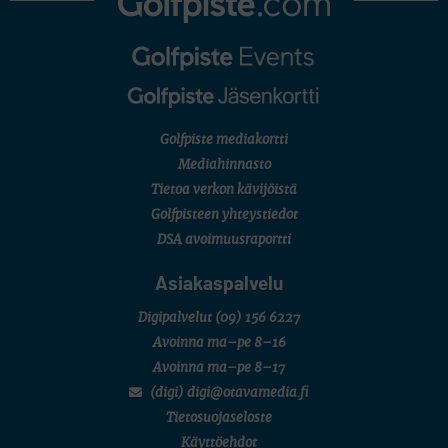
AMATÖÖRIGOLF
U.S. Women's Amateur Championship
AMATÖÖRIGOLF
English Boys' (U14) Open Amateur Stroke Play Championship
Eeli Krankka, Lionel Mutikainen
MUU
Kivitippu Classic Invitational 2026
LIV GOLF
New York
Golfpiste mediakortti
SM-KILPAILUT
Mediahinnasto
SM-reikäpeli (M50/Kymen Golf)
Tietoa verkon kävijöistä
FINNISH JUNIOR TOUR
7 (U18 ja U21/pojat/Tahko)
Golfpisteen yhteystiedot
MID TOUR
DSA avoimuusraportti
6 (Archipelagia Golf)
Asiakaspalvelu
Digipalvelut
(09) 156 6227
Avoinna ma–pe 8–16
Avoinna ma–pe 8–17
(digi) digi@otavamedia.fi
Tietosuojaseloste
Käyttöehdot