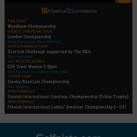
16
9
Kilpailua
Suomalaista
PGA TOUR
Wyndham Championship
LADIES EUROPEAN TOUR
London Championship
Noora Komulainen, Ursula Wikström
HOTELPLANNER TOUR
Scottish Challenge supported by The R&A
Tapio Pulkkanen
LET ACCESS SERIES
CSK Steel Women´S Open
Anna Backman, Katri Bakker, Elina Saksa
EPSON TOUR
Smoky Mountain Championship
Kiira Riihijärvi
AMATÖÖRIGOLF
Finnish International Amateur Championship (Erkko Trophy)
AMATÖÖRIGOLF
Finnish International Ladies' Amateur Championship (+ U21
ja U18/FJT/Aulanko)
KORN FERRY TOUR
Pinnacle Bank Championship
LEGENDS TOUR
Staysure PGA Seniors Championship