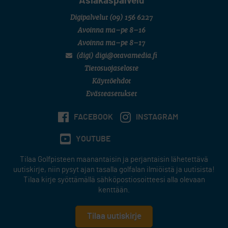
Asiakaspalvelu
Digipalvelut
(09) 156 6227
Avoinna ma–pe 8–16
Avoinna ma–pe 8–17
(digi) digi@otavamedia.fi
Tietosuojaseloste
Käyttöehdot
Evästeasetukset
FACEBOOK
INSTAGRAM
YOUTUBE
Tilaa Golfpisteen maanantaisin ja perjantaisin lähetettävä
uutiskirje, niin pysyt ajan tasalla golfalan ilmiöistä ja uutisista!
Tilaa kirje syöttämällä sähköpostiosoitteesi alla olevaan
kenttään.
Tilaa uutiskirje