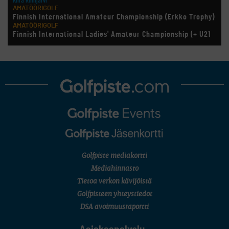
Kiira Riihijärvi
AMATÖÖRIGOLF
Finnish International Amateur Championship (Erkko Trophy)
AMATÖÖRIGOLF
Finnish International Ladies' Amateur Championship (+ U21
ja U18/FJT/Aulanko)
KORN FERRY TOUR
Pinnacle Bank Championship
LEGENDS TOUR
Staysure PGA Seniors Championship
AMATÖÖRIGOLF
U.S. Women's Amateur Championship
AMATÖÖRIGOLF
English Boys' (U14) Open Amateur Stroke Play Championship
Eeli Krankka, Lionel Mutikainen
MUU
Kivitippu Classic Invitational 2026
LIV GOLF
New York
Golfpiste mediakortti
SM-KILPAILUT
Mediahinnasto
SM-reikäpeli (M50/Kymen Golf)
Tietoa verkon kävijöistä
FINNISH JUNIOR TOUR
7 (U18 ja U21/pojat/Tahko)
Golfpisteen yhteystiedot
MID TOUR
DSA avoimuusraportti
6 (Archipelagia Golf)