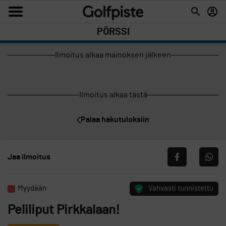
PÖRSSI
Ilmoitus alkaa mainoksen jälkeen
Ilmoitus alkaa tästä
Palaa hakutuloksiin
Jaa ilmoitus
Myydään
Vahvasti tunnistettu
Peliliput Pirkkalaan!