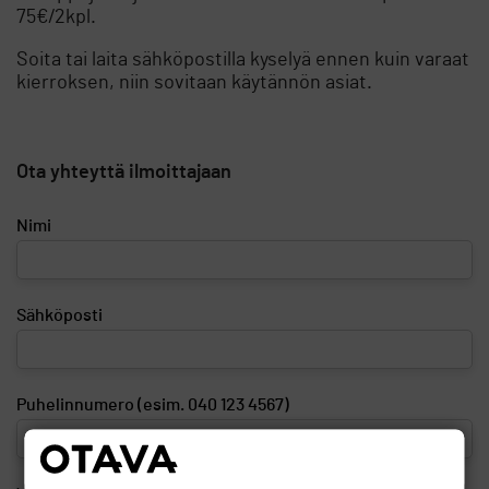
75€/2kpl.
Soita tai laita sähköpostilla kyselyä ennen kuin varaat
kierroksen, niin sovitaan käytännön asiat.
Ota yhteyttä ilmoittajaan
Nimi
Sähköposti
Puhelinnumero (esim. 040 123 4567)