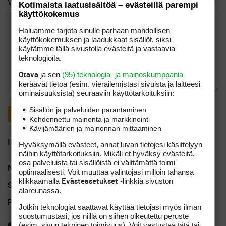
Viesti
Kotimaista laatusisältöä – evästeillä parempi
käyttökokemus
Haluamme tarjota sinulle parhaan mahdollisen
käyttökokemuksen ja laadukkaat sisällöt, siksi
käytämme tällä sivustolla evästeitä ja vastaavia
teknologioita.
ja sen
(95) teknologia- ja mainoskumppania
Otava
keräävät tietoa (esim. vierailemis­tasi sivuista ja laitteesi
ominaisuuk­sista) seuraaviin käyttötarkoituksiin:
Sisällön ja palveluiden parantaminen
Kohdennettu mainonta ja markkinointi
Kävijämäärien ja mainonnan mittaaminen
Ilmoittajan yhteystiedot
Hyväksymällä evästeet, annat luvan tietojesi käsittelyyn
näihin käyttötarkoituksiin. Mikäli et hyväksy evästeitä,
osa palveluista tai sisällöistä ei välttämättä toimi
Nimi
Jukka Peltola
optimaalisesti. Voit muuttaa valintojasi milloin tahansa
klikkaamalla
-linkkiä sivuston
Evästeasetukset
Sähköposti
juki.peltola@gmail.com
alareunassa.
Puhelinnumero
0405836795
Jotkin teknologiat saattavat käyttää tietojasi myös ilman
suostumustasi, jos niillä on siihen oikeutettu peruste
(esim. sivun tekninen toimivuus). Voit vastustaa tätä tai