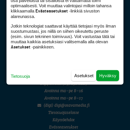
osa palveluista tai sisällöistä ei välttämättä toimi
AMATÖÖRIGOLF
optimaalisesti. Voit muuttaa valintojasi milloin tahansa
English Boys' (U14) Open Amateur Stroke Play Championship
klikkaamalla
-linkkiä sivuston
Evästeasetukset
Eeli Krankka, Lionel Mutikainen
alareunassa.
MUU
Kivitippu Classic Invitational 2026
Jotkin teknologiat saattavat käyttää tietojasi myös ilman
LIV GOLF
suostumustasi, jos niillä on siihen oikeutettu peruste
New York
Golfpiste mediakortti
(esim. sivun tekninen toimivuus). Voit vastustaa tätä tai
SM-KILPAILUT
Mediahinnasto
muuttaa kaikkia asetuksiasi valitsemalla alla olevan
SM-reikäpeli (M50/Kymen Golf)
-painikkeen.
Asetukset
Tietoa verkon kävijöistä
FINNISH JUNIOR TOUR
7 (U18 ja U21/pojat/Tahko)
Golfpisteen yhteystiedot
MID TOUR
DSA avoimuusraportti
6 (Archipelagia Golf)
Asiakaspalvelu
Asetukset
Hyväksy
Tietosuoja
Digipalvelut
(09) 156 6227
Avoinna ma–pe 8–16
Avoinna ma–pe 8–17
(digi) digi@otavamedia.fi
Tietosuojaseloste
Käyttöehdot
Evästeasetukset