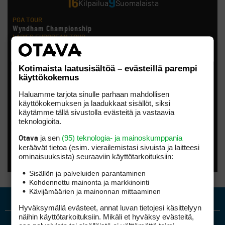
16
9
Kilpailua
Suomalaista
PGA TOUR
Wyndham Championship
LADIES EUROPEAN TOUR
London Championship
Noora Komulainen, Ursula Wikström
HOTELPLANNER TOUR
Kotimaista laatusisältöä – evästeillä parempi
Scottish Challenge supported by The R&A
käyttökokemus
Tapio Pulkkanen
LET ACCESS SERIES
Haluamme tarjota sinulle parhaan mahdollisen
CSK Steel Women´S Open
käyttökokemuksen ja laadukkaat sisällöt, siksi
Anna Backman, Katri Bakker, Elina Saksa
käytämme tällä sivustolla evästeitä ja vastaavia
EPSON TOUR
Smoky Mountain Championship
teknologioita.
Kiira Riihijärvi
AMATÖÖRIGOLF
ja sen
(95) teknologia- ja mainoskumppania
Otava
Finnish International Amateur Championship (Erkko Trophy)
keräävät tietoa (esim. vierailemis­tasi sivuista ja laitteesi
AMATÖÖRIGOLF
ominaisuuk­sista) seuraaviin käyttötarkoituksiin:
Finnish International Ladies' Amateur Championship (+ U21
ja U18/FJT/Aulanko)
Sisällön ja palveluiden parantaminen
KORN FERRY TOUR
Kohdennettu mainonta ja markkinointi
Pinnacle Bank Championship
Kävijämäärien ja mainonnan mittaaminen
LEGENDS TOUR
Staysure PGA Seniors Championship
Hyväksymällä evästeet, annat luvan tietojesi käsittelyyn
AMATÖÖRIGOLF
näihin käyttötarkoituksiin. Mikäli et hyväksy evästeitä,
U.S. Women's Amateur Championship