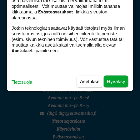
osa palveluista tai sisällöistä ei välttämättä toimi
AMATÖÖRIGOLF
optimaalisesti. Voit muuttaa valintojasi milloin tahansa
English Boys' (U14) Open Amateur Stroke Play Championship
klikkaamalla
-linkkiä sivuston
Evästeasetukset
Eeli Krankka, Lionel Mutikainen
alareunassa.
MUU
Kivitippu Classic Invitational 2026
Jotkin teknologiat saattavat käyttää tietojasi myös ilman
LIV GOLF
suostumustasi, jos niillä on siihen oikeutettu peruste
New York
Golfpiste mediakortti
(esim. sivun tekninen toimivuus). Voit vastustaa tätä tai
SM-KILPAILUT
Mediahinnasto
muuttaa kaikkia asetuksiasi valitsemalla alla olevan
SM-reikäpeli (M50/Kymen Golf)
-painikkeen.
Asetukset
Tietoa verkon kävijöistä
FINNISH JUNIOR TOUR
7 (U18 ja U21/pojat/Tahko)
Golfpisteen yhteystiedot
MID TOUR
DSA avoimuusraportti
6 (Archipelagia Golf)
Asiakaspalvelu
Asetukset
Hyväksy
Tietosuoja
Digipalvelut
(09) 156 6227
Avoinna ma–pe 8–16
Avoinna ma–pe 8–17
(digi) digi@otavamedia.fi
Tietosuojaseloste
Käyttöehdot
Evästeasetukset