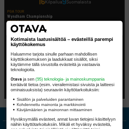
16
9
Kilpailua
Suomalaista
PGA TOUR
Wyndham Championship
LADIES EUROPEAN TOUR
London Championship
Noora Komulainen, Ursula Wikström
HOTELPLANNER TOUR
Kotimaista laatusisältöä – evästeillä parempi
Scottish Challenge supported by The R&A
käyttökokemus
Tapio Pulkkanen
LET ACCESS SERIES
Haluamme tarjota sinulle parhaan mahdollisen
CSK Steel Women´S Open
käyttökokemuksen ja laadukkaat sisällöt, siksi
Anna Backman, Katri Bakker, Elina Saksa
käytämme tällä sivustolla evästeitä ja vastaavia
EPSON TOUR
Smoky Mountain Championship
teknologioita.
Kiira Riihijärvi
AMATÖÖRIGOLF
ja sen
(95) teknologia- ja mainoskumppania
Otava
Finnish International Amateur Championship (Erkko Trophy)
keräävät tietoa (esim. vierailemis­tasi sivuista ja laitteesi
AMATÖÖRIGOLF
ominaisuuk­sista) seuraaviin käyttötarkoituksiin:
Finnish International Ladies' Amateur Championship (+ U21
ja U18/FJT/Aulanko)
Sisällön ja palveluiden parantaminen
KORN FERRY TOUR
Kohdennettu mainonta ja markkinointi
Pinnacle Bank Championship
Kävijämäärien ja mainonnan mittaaminen
LEGENDS TOUR
Staysure PGA Seniors Championship
Hyväksymällä evästeet, annat luvan tietojesi käsittelyyn
AMATÖÖRIGOLF
näihin käyttötarkoituksiin. Mikäli et hyväksy evästeitä,
U.S. Women's Amateur Championship