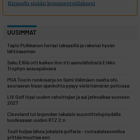
Kirjaudu sisään kommentoidaksesi
UUSIMMAT
Tapio Pulkkanen heräsi takaysillä ja rakensi hyvän
lähtöaseman
Saku Ellilä otti kaiken ilon irti aamulähdöstä Erkko
Trophyn avauspäivänä
PGA Tourin runkosarja on Sami Välimäen osalta ohi,
seuraavan kisan ajankohta pysyy vielä hämärän peitossa
LIV Golf löysi uuden rahoittajan ja sai jatkoaikaa vuoteen
2027
Cleveland toi legendan takaisin suunnittelupöydälle
luodessaan uuden RTZ 2:n
Tuuli huijaa lähes jokaista golfaria – ruotsalaissovellus
yrittää muuttaa sen