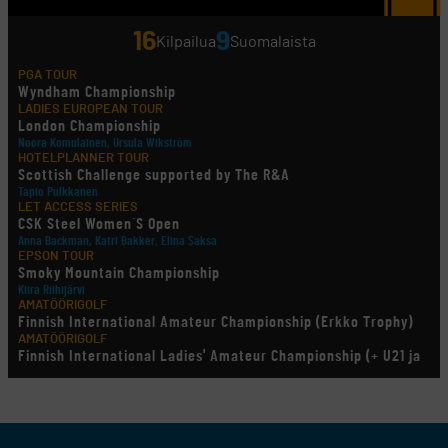
16
9
Kilpailua
Suomalaista
PGA TOUR
Wyndham Championship
LADIES EUROPEAN TOUR
London Championship
Noora Komulainen, Ursula Wikström
HOTELPLANNER TOUR
Scottish Challenge supported by The R&A
Tapio Pulkkanen
LET ACCESS SERIES
CSK Steel Women´S Open
Anna Backman, Katri Bakker, Elina Saksa
EPSON TOUR
Smoky Mountain Championship
Kiira Riihijärvi
AMATÖÖRIGOLF
Finnish International Amateur Championship (Erkko Trophy)
AMATÖÖRIGOLF
Finnish International Ladies' Amateur Championship (+ U21 ja
U18/FJT/Aulanko)
KORN FERRY TOUR
Pinnacle Bank Championship
LEGENDS TOUR
Staysure PGA Seniors Championship