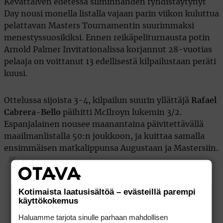
Kevättalven edetessä silminnähden ryhdistäytynyt
Day nousi monella listalla vajaan parin viikon kuluttua
pelattavan Masters Tournamentin suurimmaksi
menestyssuosikiksi. Ennen reikäpeliturnausta potin
Arnold Palmer Invitationalissa korjannut 28-vuotias
pelaaja on voittanut 13 edellisestä kilpailustaan peräti
kuusi.
Ottelussa sijoista 3-4, kilpailun suurin yllättäjä
Rafael
Cabrera-Bello
päihitti McIlroyn lukemin 3/2.
Espanjalainen nousee maanantaina päivitettävällä
maailmanlistalla 50:n joukkoon, ja kuittaa samalla
ensimmäisen matkalippunsa Augustaan ja Mastersiin.
Kotimaista laatusisältöä – evästeillä parempi
käyttökokemus
Haluamme tarjota sinulle parhaan mahdollisen