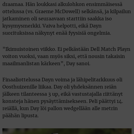
draamaa. Hän loukkasi alkulohkon ensimmäisessä
ottelussa (vs. Graeme McDowell) selkänsä, ja kilpailun
jatkaminen oli seuraavaan starttiin saakka iso
kysymysmerkki. Vaiva helpotti, eikä Dayn
suorituksissa näkynyt enää fyysisiä ongelmia.
”Ikimuistoinen viikko. Ei pelkästään Dell Match Playn
voiton vuoksi, vaan myös siksi, että nousin takaisin
maailmanlistan kärkeen”, Day sanoi.
Finaaliottelussa Dayn voima ja lähipelitarkkuus oli
Oosthuizenille liikaa. Day oli yhdeksännen reiän
jälkeen tilanteessa 3 up, eikä vastustajalla riittänyt
konsteja hänen pysäyttämisekseen. Peli päättyi 14.
reiällä, kun Day löi pallon wedgellään alle metrin
päähän lipusta.