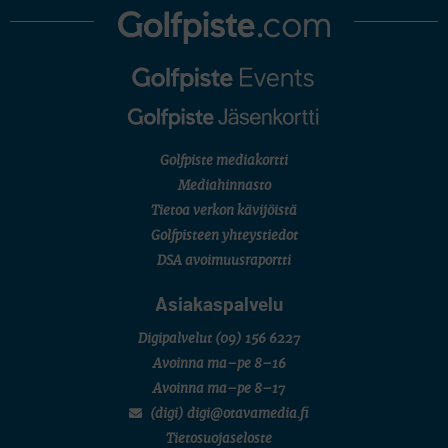
AMATÖÖRIGOLF
U.S. Women's Amateur Championship
AMATÖÖRIGOLF
English Boys' (U14) Open Amateur Stroke Play Championship
Eeli Krankka, Lionel Mutikainen
MUU
Kivitippu Classic Invitational 2026
LIV GOLF
New York
Golfpiste mediakortti
SM-KILPAILUT
SM-reikäpeli (M50/Kymen Golf)
Mediahinnasto
FINNISH JUNIOR TOUR
Tietoa verkon kävijöistä
7 (U18 ja U21/pojat/Tahko)
MID TOUR
Golfpisteen yhteystiedot
6 (Archipelagia Golf)
DSA avoimuusraportti
Asiakaspalvelu
Digipalvelut
(09) 156 6227
Avoinna ma–pe 8–16
Avoinna ma–pe 8–17
(digi) digi@otavamedia.fi
Tietosuojaseloste