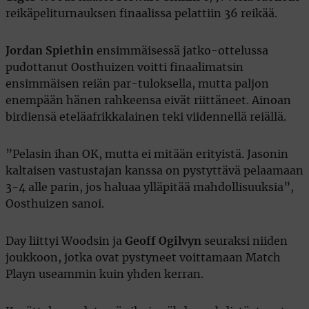
reikäpeliturnauksen finaalissa pelattiin 36 reikää.
Jordan Spiethin
ensimmäisessä jatko-ottelussa
pudottanut Oosthuizen voitti finaalimatsin
ensimmäisen reiän par-tuloksella, mutta paljon
enempään hänen rahkeensa eivät riittäneet. Ainoan
birdiensä eteläafrikkalainen teki viidennellä reiällä.
”Pelasin ihan OK, mutta ei mitään erityistä. Jasonin
kaltaisen vastustajan kanssa on pystyttävä pelaamaan
3-4 alle parin, jos haluaa ylläpitää mahdollisuuksia”,
Oosthuizen sanoi.
Day liittyi Woodsin ja
Geoff Ogilvyn
seuraksi niiden
joukkoon, jotka ovat pystyneet voittamaan Match
Playn useammin kuin yhden kerran.