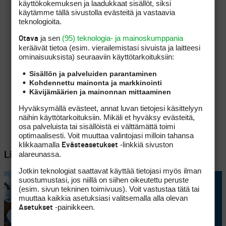
käyttökokemuksen ja laadukkaat sisällöt, siksi
käytämme tällä sivustolla evästeitä ja vastaavia
teknologioita.
ja sen
(95) teknologia- ja mainoskumppania
Otava
keräävät tietoa (esim. vierailemis­tasi sivuista ja laitteesi
ominaisuuk­sista) seuraaviin käyttötarkoituksiin:
Sisällön ja palveluiden parantaminen
Kohdennettu mainonta ja markkinointi
Kävijämäärien ja mainonnan mittaaminen
Hyväksymällä evästeet, annat luvan tietojesi käsittelyyn
näihin käyttötarkoituksiin. Mikäli et hyväksy evästeitä,
osa palveluista tai sisällöistä ei välttämättä toimi
optimaalisesti. Voit muuttaa valintojasi milloin tahansa
klikkaamalla
-linkkiä sivuston
Evästeasetukset
alareunassa.
Lisää aiheesta
Jotkin teknologiat saattavat käyttää tietojasi myös ilman
suostumustasi, jos niillä on siihen oikeutettu peruste
(esim. sivun tekninen toimivuus). Voit vastustaa tätä tai
muuttaa kaikkia asetuksiasi valitsemalla alla olevan
-painikkeen.
Asetukset