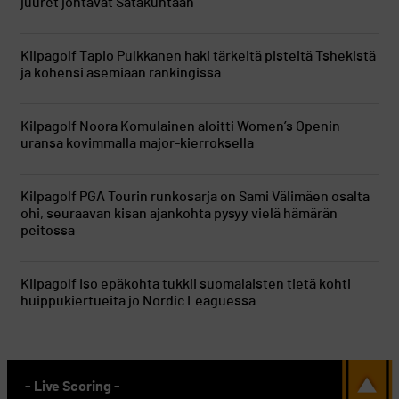
juuret johtavat Satakuntaan
Kilpagolf
Tapio Pulkkanen haki tärkeitä pisteitä Tshekistä
ja kohensi asemiaan rankingissa
Kilpagolf
Noora Komulainen aloitti Women’s Openin
uransa kovimmalla major-kierroksella
Kilpagolf
PGA Tourin runkosarja on Sami Välimäen osalta
ohi, seuraavan kisan ajankohta pysyy vielä hämärän
peitossa
Kilpagolf
Iso epäkohta tukkii suomalaisten tietä kohti
huippukiertueita jo Nordic Leaguessa
- Live Scoring -