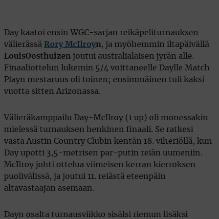
Day kaatoi ensin WGC-sarjan reikäpeliturnauksen
välierässä
Rory McIlroy
n
, ja myöhemmin iltapäivällä
Louis
Oosthuizen
joutui australialaisen jyrän alle.
Finaaliottelun lukemin 5/4 voittaneelle Daylle Match
Playn mestaruus oli toinen; ensimmäinen tuli kaksi
vuotta sitten Arizonassa.
Välieräkamppailu Day-McIlroy (1 up) oli monessakin
mielessä turnauksen henkinen finaali. Se ratkesi
vasta Austin Country Clubin kentän 18. viheriöllä, kun
Day upotti 3,5-metrisen par-putin reiän uumeniin.
McIlroy johti ottelua viimeisen kerran kierroksen
puolivälissä, ja joutui 11. reiästä eteenpäin
altavastaajan asemaan.
Dayn osalta turnausviikko sisälsi riemun lisäksi