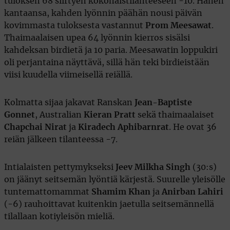
tuloksen 68 siirtyen kokonaistilanteeseen -10. Hänen
kantaansa, kahden lyönnin päähän nousi päivän
kovimmasta tuloksesta vastannut
Prom Meesawat
.
Thaimaalaisen upea 64 lyönnin kierros sisälsi
kahdeksan birdietä ja 10 paria. Meesawatin loppukiri
oli perjantaina näyttävä, sillä hän teki birdieistään
viisi kuudella viimeisellä reiällä.
Kolmatta sijaa jakavat Ranskan
Jean-Baptiste
Gonnet
, Australian
Kieran Pratt
sekä thaimaalaiset
Chapchai Nirat
ja
Kiradech Aphibarnrat
. He ovat 36
reiän jälkeen tilanteessa -7.
Intialaisten pettymykseksi
Jeev Milkha Singh
(30:s)
on jäänyt seitsemän lyöntiä kärjestä. Suurelle yleisölle
tuntemattomammat
Shamim Khan
ja
Anirban Lahiri
(-6) rauhoittavat kuitenkin jaetulla seitsemännellä
tilallaan kotiyleisön mieliä.