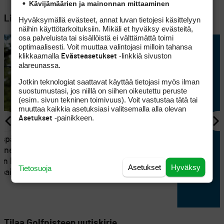
Kävijämäärien ja mainonnan mittaaminen
Lisää aiheesta
Hyväksymällä evästeet, annat luvan tietojesi käsittelyyn
näihin käyttötarkoituksiin. Mikäli et hyväksy evästeitä,
osa palveluista tai sisällöistä ei välttämättä toimi
optimaalisesti. Voit muuttaa valintojasi milloin tahansa
klikkaamalla
-linkkiä sivuston
Evästeasetukset
alareunassa.
Jotkin teknologiat saattavat käyttää tietojasi myös ilman
suostumustasi, jos niillä on siihen oikeutettu peruste
(esim. sivun tekninen toimivuus). Voit vastustaa tätä tai
muuttaa kaikkia asetuksiasi valitsemalla alla olevan
-painikkeen.
Asetukset
KILPAGOLF
uspäivänä
Mikko Korhonen toipui
ainen:
katastrofialusta ja väänsi
än hyviä,
kierroksensa miinukselle:
Asetukset
Hyväksy
Tietosuoja
 painaa
"Taistelua se on kaikille"
Tilaa Golfpisteen uutiskirje