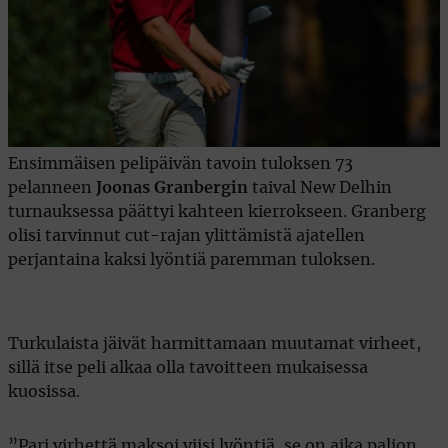
Ensimmäisen pelipäivän tavoin tuloksen 73
pelanneen
Joonas Granbergin
taival New Delhin
turnauksessa päättyi kahteen kierrokseen. Granberg
olisi tarvinnut cut-rajan ylittämistä ajatellen
perjantaina kaksi lyöntiä paremman tuloksen.
Turkulaista jäivät harmittamaan muutamat virheet,
sillä itse peli alkaa olla tavoitteen mukaisessa
kuosissa.
”Pari virhettä maksoi viisi lyöntiä, se on aika paljon.