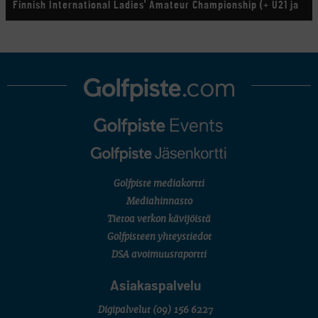
Finnish International Ladies' Amateur Championship (+ U21 ja
U18/FJT/Aulanko)
KORN FERRY TOUR
Pinnacle Bank Championship
LEGENDS TOUR
Staysure PGA Seniors Championship
AMATÖÖRIGOLF
U.S. Women's Amateur Championship
AMATÖÖRIGOLF
English Boys' (U14) Open Amateur Stroke Play Championship
Eeli Krankka, Lionel Mutikainen
MUU
Kivitippu Classic Invitational 2026
LIV GOLF
New York
Golfpiste mediakortti
SM-KILPAILUT
SM-reikäpeli (M50/Kymen Golf)
Mediahinnasto
FINNISH JUNIOR TOUR
Tietoa verkon kävijöistä
7 (U18 ja U21/pojat/Tahko)
MID TOUR
Golfpisteen yhteystiedot
6 (Archipelagia Golf)
DSA avoimuusraportti
Asiakaspalvelu
Digipalvelut
(09) 156 6227