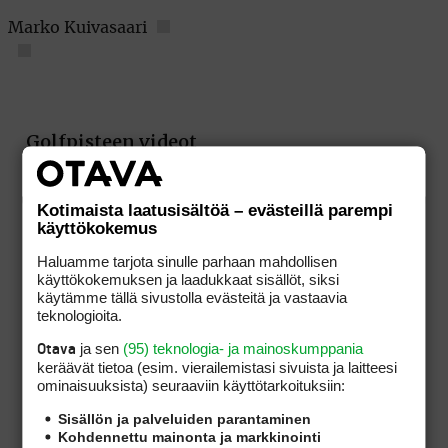
Marko Kuivasaari
Kotimaista laatusisältöä – evästeillä parempi
käyttökokemus
Haluamme tarjota sinulle parhaan mahdollisen
käyttökokemuksen ja laadukkaat sisällöt, siksi
käytämme tällä sivustolla evästeitä ja vastaavia
teknologioita.
ja sen
(95) teknologia- ja mainoskumppania
Otava
keräävät tietoa (esim. vierailemis­tasi sivuista ja laitteesi
ominaisuuk­sista) seuraaviin käyttötarkoituksiin:
Sisällön ja palveluiden parantaminen
Kohdennettu mainonta ja markkinointi