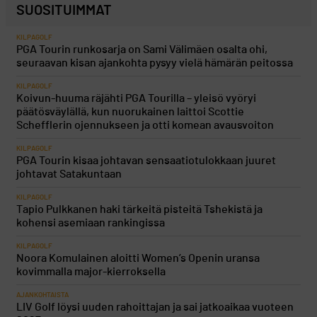
SUOSITUIMMAT
KILPAGOLF
PGA Tourin runkosarja on Sami Välimäen osalta ohi,
seuraavan kisan ajankohta pysyy vielä hämärän peitossa
KILPAGOLF
Koivun-huuma räjähti PGA Tourilla – yleisö vyöryi
päätösväylällä, kun nuorukainen laittoi Scottie
Schefflerin ojennukseen ja otti komean avausvoiton
KILPAGOLF
PGA Tourin kisaa johtavan sensaatiotulokkaan juuret
johtavat Satakuntaan
KILPAGOLF
Tapio Pulkkanen haki tärkeitä pisteitä Tshekistä ja
kohensi asemiaan rankingissa
KILPAGOLF
Noora Komulainen aloitti Women’s Openin uransa
kovimmalla major-kierroksella
AJANKOHTAISTA
LIV Golf löysi uuden rahoittajan ja sai jatkoaikaa vuoteen