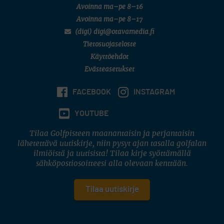
Avoinna ma–pe 8–16
Avoinna ma–pe 8–17
(digi) digi@otavamedia.fi
Tietosuojaseloste
Käyttöehdot
Evästeasetukset
FACEBOOK
INSTAGRAM
YOUTUBE
Tilaa Golfpisteen maanantaisin ja perjantaisin
lähetettävä uutiskirje, niin pysyt ajan tasalla golfalan
ilmiöistä ja uutisista! Tilaa kirje syöttämällä
sähköpostiosoitteesi alla olevaan kenttään.
Tilaa uutiskirje