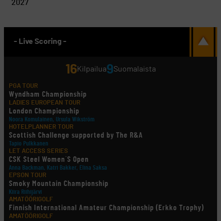
2027
- Live Scoring -
16
9
Kilpailua
Suomalaista
PGA TOUR
Wyndham Championship
LADIES EUROPEAN TOUR
London Championship
Noora Komulainen, Ursula Wikström
HOTELPLANNER TOUR
Scottish Challenge supported by The R&A
Tapio Pulkkanen
LET ACCESS SERIES
CSK Steel Women´S Open
Anna Backman, Katri Bakker, Elina Saksa
EPSON TOUR
Smoky Mountain Championship
Kiira Riihijärvi
AMATÖÖRIGOLF
Finnish International Amateur Championship (Erkko Trophy)
AMATÖÖRIGOLF