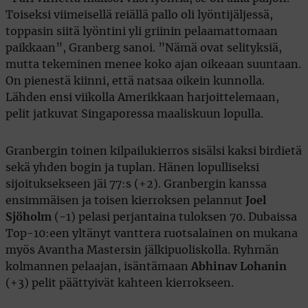
Toiseksi viimeisellä reiällä pallo oli lyöntijäljessä,
toppasin siitä lyöntini yli griinin pelaamattomaan
paikkaan”, Granberg sanoi. ”Nämä ovat selityksiä,
mutta tekeminen menee koko ajan oikeaan suuntaan.
On pienestä kiinni, että natsaa oikein kunnolla.
Lähden ensi viikolla Amerikkaan harjoittelemaan,
pelit jatkuvat Singaporessa maaliskuun lopulla.
Granbergin toinen kilpailukierros sisälsi kaksi birdietä
sekä yhden bogin ja tuplan. Hänen lopulliseksi
sijoituksekseen jäi 77:s (+2). Granbergin kanssa
ensimmäisen ja toisen kierroksen pelannut
Joel
Sjöholm
(-1) pelasi perjantaina tuloksen 70. Dubaissa
Top-10:een yltänyt vanttera ruotsalainen on mukana
myös Avantha Mastersin jälkipuoliskolla. Ryhmän
kolmannen pelaajan, isäntämaan
Abhinav Lohanin
(+3) pelit päättyivät kahteen kierrokseen.