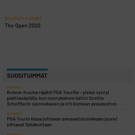
GOLFPISTE PODCAST
The Open 2026
SUOSITUIMMAT
KILPAGOLF
Koivun-huuma räjähti PGA Tourilla – yleisö vyöryi
päätösväylällä, kun nuorukainen laittoi Scottie
Schefflerin ojennukseen ja otti komean avausvoiton
KILPAGOLF
PGA Tourin kisaa johtavan sensaatiotulokkaan juuret
johtavat Satakuntaan
KILPAGOLF