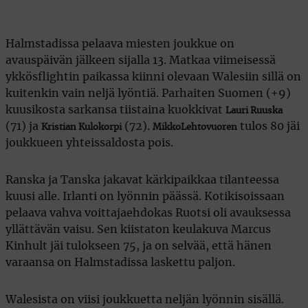
Halmstadissa pelaava miesten joukkue on
avauspäivän jälkeen sijalla 13. Matkaa viimeisessä
ykkösflightin paikassa kiinni olevaan Walesiin sillä on
kuitenkin vain neljä lyöntiä. Parhaiten Suomen (+9)
kuusikosta sarkansa tiistaina kuokkivat
Lauri Ruuska
(71) ja
(72).
tulos 80 jäi
Kristian Kulokorpi
Mikko
Lehtovuoren
joukkueen yhteissaldosta pois.
Ranska ja Tanska jakavat kärkipaikkaa tilanteessa
kuusi alle. Irlanti on lyönnin päässä. Kotikisoissaan
pelaava vahva voittajaehdokas Ruotsi oli avauksessa
yllättävän vaisu. Sen kiistaton keulakuva Marcus
Kinhult jäi tulokseen 75, ja on selvää, että hänen
varaansa on Halmstadissa laskettu paljon.
Walesista on viisi joukkuetta neljän lyönnin sisällä.