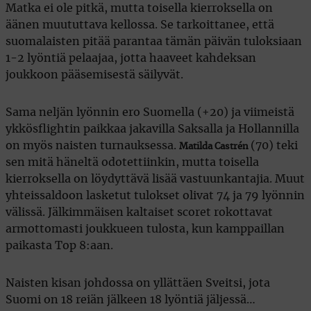
Matka ei ole pitkä, mutta toisella kierroksella on
äänen muututtava kellossa. Se tarkoittanee, että
suomalaisten pitää parantaa tämän päivän tuloksiaan
1-2 lyöntiä pelaajaa, jotta haaveet kahdeksan
joukkoon pääsemisestä säilyvät.
Sama neljän lyönnin ero Suomella (+20) ja viimeistä
ykkösflightin paikkaa jakavilla Saksalla ja Hollannilla
on myös naisten turnauksessa.
(70) teki
Matilda Castrén
sen mitä häneltä odotettiinkin, mutta toisella
kierroksella on löydyttävä lisää vastuunkantajia. Muut
yhteissaldoon lasketut tulokset olivat 74 ja 79 lyönnin
välissä. Jälkimmäisen kaltaiset scoret rokottavat
armottomasti joukkueen tulosta, kun kamppaillan
paikasta Top 8:aan.
Naisten kisan johdossa on yllättäen Sveitsi, jota
Suomi on 18 reiän jälkeen 18 lyöntiä jäljessä…