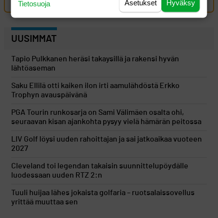
Asetukset
Hyväksy
Tietosuoja
UUSIMMAT
Tapio Pulkkanen heräsi takaysillä ja rakensi hyvän
lähtöaseman
Saku Ellilä otti kaiken ilon irti aamulähdöstä Erkko
Trophyn avauspäivänä
PGA Tourin runkosarja on Sami Välimäen osalta ohi,
seuraavan kisan ajankohta pysyy vielä hämärän peitossa
LIV Golf löysi uuden rahoittajan ja sai jatkoaikaa vuoteen
2027
Cleveland toi legendan takaisin suunnittelupöydälle
luodessaan uuden RTZ 2:n
Tuuli huijaa lähes jokaista golfaria – ruotsalaissovellus
yrittää muuttaa sen