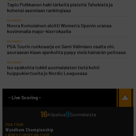
Tapio Pulkkanen haki tärkeitä pisteitä Tshekistä ja
kohensi asemiaan rankingissa
KILPAGOLF
Noora Komulainen aloitti Women’s Openin uransa
kovimmalla major-kierroksella
KILPAGOLF
PGA Tourin runkosarja on Sami Välimäen osalta ohi,
seuraavan kisan ajankohta pysyy vielä hämärän peitossa
KILPAGOLF
Iso epäkohta tukkii suomalaisten tietä kohti
huippukiertueita jo Nordic Leaguessa
- Live Scoring -
16
9
Kilpailua
Suomalaista
PGA TOUR
Wyndham Championship
LADIES EUROPEAN TOUR