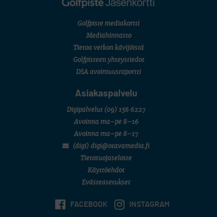
Kivitippu Classic Invitational 2026
LIV GOLF
New York
Golfpiste mediakortti
SM-KILPAILUT
SM-reikäpeli (M50/Kymen Golf)
Mediahinnasto
FINNISH JUNIOR TOUR
Tietoa verkon kävijöistä
7 (U18 ja U21/pojat/Tahko)
MID TOUR
Golfpisteen yhteystiedot
6 (Archipelagia Golf)
DSA avoimuusraportti
Asiakaspalvelu
Digipalvelut
(09) 156 6227
Avoinna ma–pe 8–16
Avoinna ma–pe 8–17
(digi) digi@otavamedia.fi
Tietosuojaseloste
Käyttöehdot
Evästeasetukset
FACEBOOK
INSTAGRAM