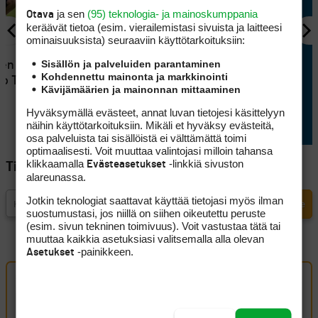
ja sen
(95) teknologia- ja mainoskumppania
Otava
keräävät tietoa (esim. vierailemis­tasi sivuista ja laitteesi
ominaisuuk­sista) seuraaviin käyttötarkoituksiin:
KILPAGOLF
Sisällön ja palveluiden parantaminen
en ilon irti
Matilda’s Invitational teki
Kohdennettu mainonta ja markkinointi
ko Trophyn
vaikutuksen heti
Kävijämäärien ja mainonnan mittaaminen
ensimmäisellä kerralla
Hyväksymällä evästeet, annat luvan tietojesi käsittelyyn
näihin käyttötarkoituksiin. Mikäli et hyväksy evästeitä,
osa palveluista tai sisällöistä ei välttämättä toimi
optimaalisesti. Voit muuttaa valintojasi milloin tahansa
klikkaamalla
-linkkiä sivuston
Evästeasetukset
Tilaa Golfpisteen uutiskirje
alareunassa.
Jotkin teknologiat saattavat käyttää tietojasi myös ilman
suostumustasi, jos niillä on siihen oikeutettu peruste
(esim. sivun tekninen toimivuus). Voit vastustaa tätä tai
muuttaa kaikkia asetuksiasi valitsemalla alla olevan
-painikkeen.
Asetukset
Oma kommentti
Kirjaudu sisään kommentoidaksesi