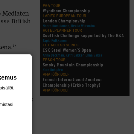
PGA TOUR
Wyndham Championship
co Mediaten
LADIES EUROPEAN TOUR
London Championship
ssa British
Noora Komulainen, Ursula Wikström
HOTELPLANNER TOUR
Scottish Challenge supported by The R&A
Tapio Pulkkanen
LET ACCESS SERIES
sena.”
CSK Steel Women´S Open
Anna Backman, Katri Bakker, Elina Saksa
EPSON TOUR
Smoky Mountain Championship
äsevänsä
Kiira Riihijärvi
voitto
AMATÖÖRIGOLF
okemus
Finnish International Amateur
Championship (Erkko Trophy)
isällöt,
AMATÖÖRIGOLF
Finnish International Ladies' Amateur
ntaina lähes
Championship (+ U21 ja U18/FJT/Aulanko)
mis­tasi
KORN FERRY TOUR
Pinnacle Bank Championship
LEGENDS TOUR
Staysure PGA Seniors Championship
AMATÖÖRIGOLF
U.S. Women's Amateur Championship