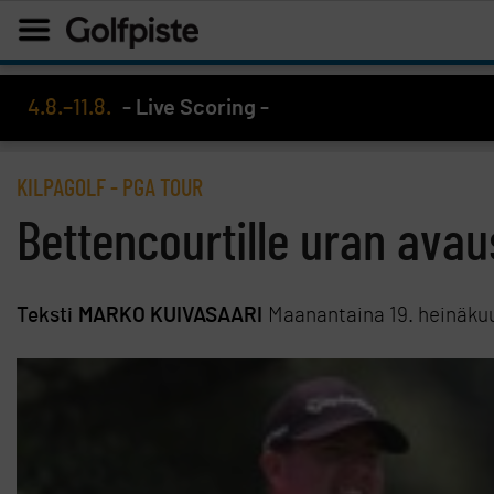
4.8.–11.8.
- Live Scoring -
KILPAGOLF
-
PGA TOUR
Bettencourtille uran avau
Teksti
MARKO KUIVASAARI
Maanantaina 19. heinäku