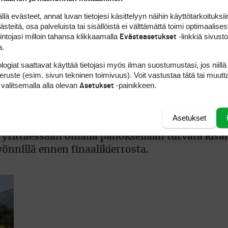
 evästeet, annat luvan tietojesi käsittelyyn näihin käyttötarkoituksiin
erkeissä. Ontariossa pelattavan kisan viimevuo
teitä, osa palveluista tai sisällöistä ei välttämättä toimi optimaalisest
intojasi milloin tahansa klikkaamalla
-linkkiä sivust
Evästeasetukset
a.
logiat saattavat käyttää tietojasi myös ilman suostumustasi, jos niillä
peruste (esim. sivun tekninen toimivuus). Voit vastustaa tätä tai muutt
 valitsemalla alla olevan
-painikkeen.
Asetukset
Asetukset
 saattoi tuntua monesta oudolta. Hän toimii ku
rittäessään omalla panoksellaan turvata kisa
önnillä ennen finaalikierrosta.