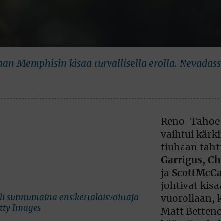
saan Memphisin kisaa turvallisella erolla. Nevadas
Reno-Tahoe 
vaihtui kärk
tiuhaan taht
Garrigus, C
ja
Scott
McCa
johtivat kisa
li sunnuntaina ensikertalaisvoittaja
vuorollaan, 
tty Images
Matt Betten