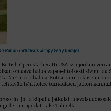
aa Renon turnausta. &copy Getty Images
 British Openista herätti USA:ssa jonkun verra
aikan omaava halua vapaaehtoisesti sivuuttaa 
ta McCarron halusi. Entisenä renolaisena häne
tehtävän hän kokee turnauksen jatkon kannalta
rin, jotta kilpailu jatkuisi tulevaisuudessak
ngelle rantajuhlat Lake Tahoella.