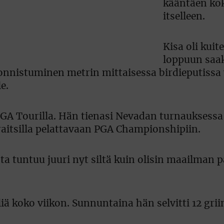
kääntäen k
itselleen.
Kisa oli kuit
loppuun saa
onnistuminen metrin mittaisessa birdieputissa 
e.
 PGA Tourilla. Hän tienasi Nevadan turnauksess
raitsilla pelattavaan PGA Championshipiin.
 tuntuu juuri nyt siltä kuin olisin maailman p
iä koko viikon. Sunnuntaina hän selvitti 12 grii