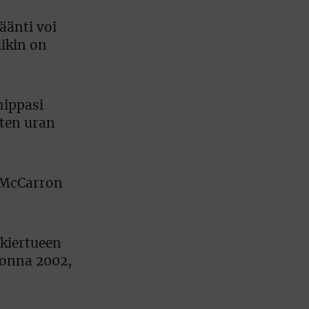
äänti voi
likin on
hippasi
oten uran
, McCarron
 kiertueen
uonna 2002,