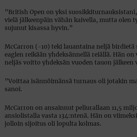
”British Open on yksi suosikkiturnauksistani,
vielä jälkeenpäin vähän kaivella, mutta olen
sujunut kisassa hyvin.”
McCarron (-10) teki lauantaina neljä birdiet
eaglen reikään yhdeksännellä reiällä. Hän on 
neljäs voitto yhdeksän vuoden tauon jälkeen 
”Voittaa isännöimänsä turnaus oli jotakin m
sanoi.
McCarron on ansainnut peliurallaan 11,5 miljo
ansiolistalla vasta 134:ntenä. Hän on viimek
jolloin sijoitus oli lopulta kolmas.