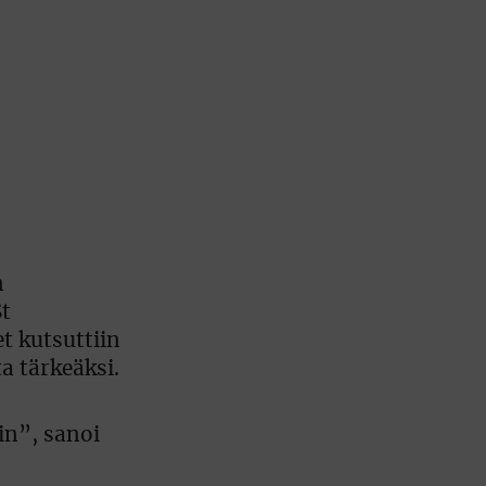
n
St
t kutsuttiin
 tärkeäksi.
in”, sanoi