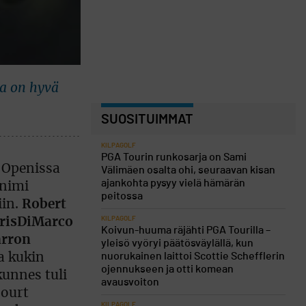
sa on hyvä
SUOSITUIMMAT
KILPAGOLF
PGA Tourin runkosarja on Sami
Openissa
Välimäen osalta ohi, seuraavan kisan
ajankohta pysyy vielä hämärän
inimi
peitossa
iin.
Robert
KILPAGOLF
hrisDiMarco
Koivun-huuma räjähti PGA Tourilla –
rron
yleisö vyöryi päätösväylällä, kun
nuorukainen laittoi Scottie Schefflerin
a kukin
ojennukseen ja otti komean
kunnes tuli
avausvoiton
court
KILPAGOLF