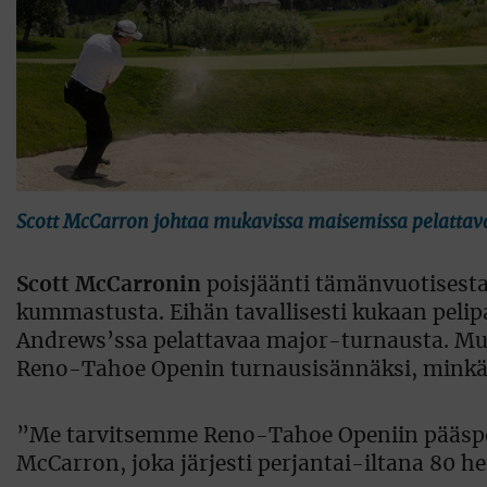
Scott McCarron johtaa mukavissa maisemissa pelattav
Scott McCarronin
poisjäänti tämänvuotisesta
kummastusta. Eihän tavallisesti kukaan pelip
Andrews’ssa pelattavaa major-turnausta. Mut
Reno-Tahoe Openin turnausisännäksi, minkä 
”Me tarvitsemme Reno-Tahoe Openiin pääsponso
McCarron, joka järjesti perjantai-iltana 80 he