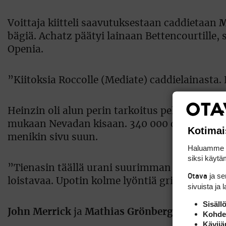
Voittaja kiitteli saavutuksestaan caddietaan
M
bägiä. Achatz päätyi lainaan Bettencourtille
Openia.
”Kiitoksia Roccolle (Mediate) caddielainasta.
Heinzin oli alun perin tarkoitus pelata Natio
mukaan Nevadan kisaan. 340 000 dollaria tiena
Kotimai
menikin sivu suun.
Haluamme ta
siksi käytäm
”Tienasin täällä urani suurimman shekin. Pela
ja s
Otava
loistavaa. Upotin kolme lyöntiä griinin ulkopu
sivuista ja 
Sisäll
John Merrick
ja
Mathias Grönberg
jakoivat R
Kohden
Kävijä