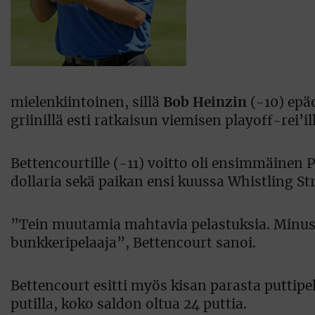
mielenkiintoinen, sillä
Bob Heinzin
(-10) epä
griinillä esti ratkaisun viemisen playoff-rei’ill
Bettencourtille (-11) voitto oli ensimmäinen
dollaria sekä paikan ensi kuussa Whistling St
”Tein muutamia mahtavia pelastuksia. Minusta
bunkkeripelaaja”, Bettencourt sanoi.
Bettencourt esitti myös kisan parasta puttipel
putilla, koko saldon oltua 24 puttia.