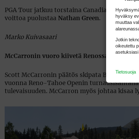
Hyväksymällä
PGA Tour jatkuu torstaina Canadian Openin m
hyväksy eväs
voittoa puolustaa
Nathan Green
.
muuttaa val
alareunass
Marko Kuivasaari
Jotkin tekno
oikeutettu 
asetuksiasi
McCarronin vuoro kiivetä Renossa johtoon
Tietosuoja
Scott McCarronin päätös skipata British Open
vuonna Reno-Tahoe Openin turnausisäntänä y
tulevaisuuden. McCarron myös johtaa kisaa ly