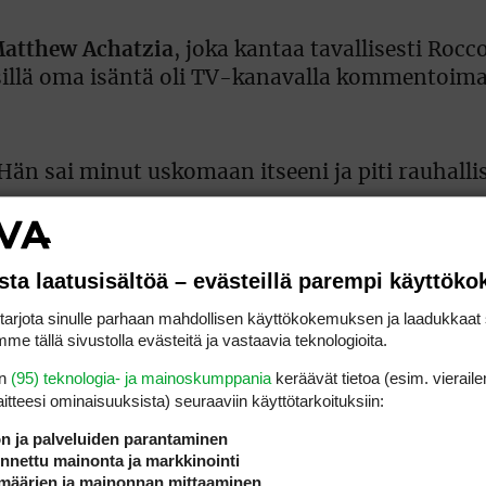
atthew Achatzia
, joka kantaa tavallisesti Roc
, sillä oma isäntä oli TV-kanavalla kommentoima
 Hän sai minut uskomaan itseeni ja piti rauhalli
nwide Tourin kisassa, kunnes hän sai kuulla pä
nnut pelaaja ei ollut kovin pahoillaan, vaikka 
sta laatusisältöä – evästeillä parempi käyttök
rjota sinulle parhaan mahdollisen käyttökokemuksen ja laadukkaat s
me tällä sivustolla evästeitä ja vastaavia teknologioita.
sin niin kuin vanha Bob ja lähipelini oli sunnu
en
(95) teknologia- ja mainoskumppania
keräävät tietoa (esim. vieraile
olelta”, Heinz sanoi.
laitteesi ominaisuuk­sista) seuraaviin käyttötarkoituksiin:
ön ja palveluiden parantaminen
enossa kolmannen sijan tuloksellaan -9.
nettu mainonta ja markkinointi
määrien ja mainonnan mittaaminen