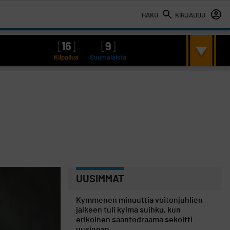
HAKU
KIRJAUDU
[
16
]
[
9
]
Kilpailua
Suomalaista
UUSIMMAT
Kymmenen minuuttia voitonjuhlien
jälkeen tuli kylmä suihku, kun
erikoinen sääntödraama sekoitti
uusinnan