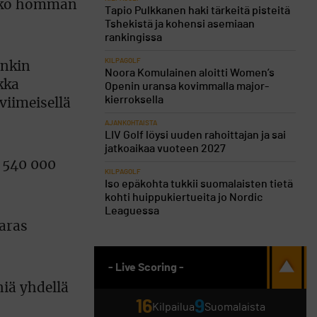
oko homman
Tapio Pulkkanen haki tärkeitä pisteitä
Tshekistä ja kohensi asemiaan
rankingissa
KILPAGOLF
enkin
Noora Komulainen aloitti Women’s
kka
Openin uransa kovimmalla major-
kierroksella
viimeisellä
AJANKOHTAISTA
LIV Golf löysi uuden rahoittajan ja sai
jatkoaikaa vuoteen 2027
a 540 000
KILPAGOLF
Iso epäkohta tukkii suomalaisten tietä
kohti huippukiertueita jo Nordic
Leaguessa
aras
- Live Scoring -
niä yhdellä
16
9
Kilpailua
Suomalaista