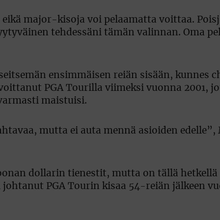
 eikä major-kisoja voi pelaamatta voittaa. Poisj
 tyytyväinen tehdessäni tämän valinnan. Oma pe
ä seitsemän ensimmäisen reiän sisään, kunnes c
voittanut PGA Tourilla viimeksi vuonna 2001, j
varmasti maistuisi.
ahtavaa, mutta ei auta mennä asioiden edelle”
onan dollarin tienestit, mutta on tällä hetkellä
si johtanut PGA Tourin kisaa 54-reiän jälkeen v