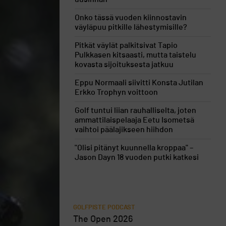
Onko tässä vuoden kiinnostavin
väyläpuu pitkille lähestymisille?
Pitkät väylät palkitsivat Tapio
Pulkkasen kitsaasti, mutta taistelu
kovasta sijoituksesta jatkuu
Eppu Normaali siivitti Konsta Jutilan
Erkko Trophyn voittoon
Golf tuntui liian rauhalliselta, joten
ammattilaispelaaja Eetu Isometsä
vaihtoi päälajikseen hiihdon
"Olisi pitänyt kuunnella kroppaa" –
Jason Dayn 18 vuoden putki katkesi
GOLFPISTE PODCAST
The Open 2026