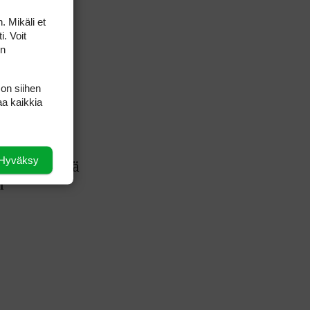
AMATÖÖRIGOLF
English Boys' (U14) Open Amateur Stroke
. Mikäli et
tista
Play Championship
i. Voit
Eeli Krankka, Lionel Mutikainen
on
MUU
Kivitippu Classic Invitational 2026
LIV GOLF
 on siihen
New York
aa kaikkia
SM-KILPAILUT
SM-reikäpeli (M50/Kymen Golf)
FINNISH JUNIOR TOUR
7 (U18 ja U21/pojat/Tahko)
MID TOUR
6 (Archipelagia Golf)
Hyväksy
itenkin tänä
n