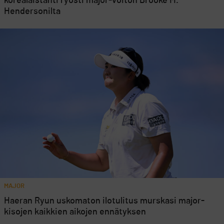
korealaistähti ryösti major-voiton Brooke M.
Hendersonilta
MAJOR
Haeran Ryun uskomaton ilotulitus murskasi major-
kisojen kaikkien aikojen ennätyksen