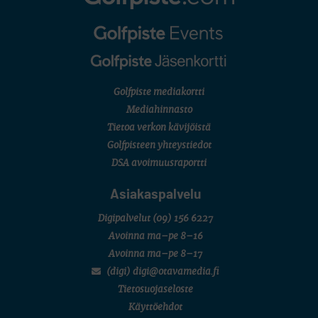
Golfpiste mediakortti
Mediahinnasto
Tietoa verkon kävijöistä
Golfpisteen yhteystiedot
DSA avoimuusraportti
Asiakaspalvelu
Digipalvelut
(09) 156 6227
Avoinna ma–pe 8–16
Avoinna ma–pe 8–17
(digi) digi@otavamedia.fi
Tietosuojaseloste
Käyttöehdot