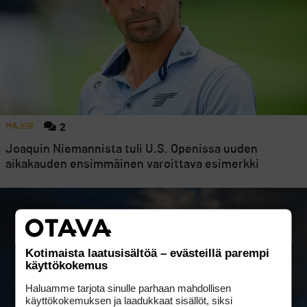
MAJOR
2
Joaquin Niemannista tuli U.S. Openissa uuden
aikakauden ensimmäinen varoittava esimerkki
Kotimaista laatusisältöä – evästeillä parempi
käyttökokemus
Haluamme tarjota sinulle parhaan mahdollisen
käyttökokemuksen ja laadukkaat sisällöt, siksi