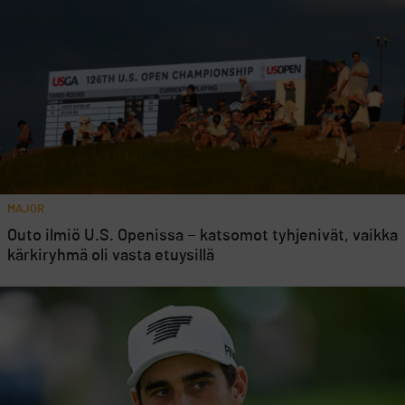
MAJOR
Outo ilmiö U.S. Openissa − katsomot tyhjenivät, vaikka
kärkiryhmä oli vasta etuysillä