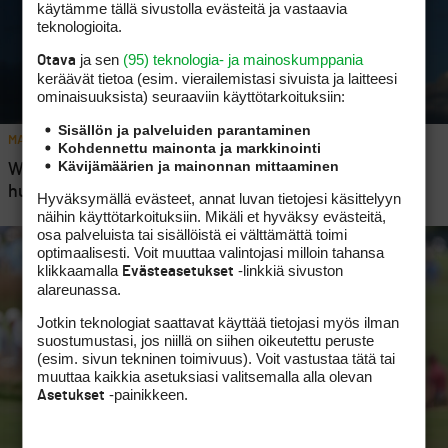
käytämme tällä sivustolla evästeitä ja vastaavia
teknologioita.
ja sen
(95) teknologia- ja mainoskumppania
Otava
keräävät tietoa (esim. vierailemis­tasi sivuista ja laitteesi
ominaisuuk­sista) seuraaviin käyttötarkoituksiin:
Sisällön ja palveluiden parantaminen
MAJOR
Kohdennettu mainonta ja markkinointi
Kävijämäärien ja mainonnan mittaaminen
Wyndham Clark rakensi U.S. Openissa vuoren, jonka
huipulle ei näytä muilla olevan asiaa
Hyväksymällä evästeet, annat luvan tietojesi käsittelyyn
näihin käyttötarkoituksiin. Mikäli et hyväksy evästeitä,
osa palveluista tai sisällöistä ei välttämättä toimi
optimaalisesti. Voit muuttaa valintojasi milloin tahansa
klikkaamalla
-linkkiä sivuston
Evästeasetukset
alareunassa.
Jotkin teknologiat saattavat käyttää tietojasi myös ilman
suostumustasi, jos niillä on siihen oikeutettu peruste
(esim. sivun tekninen toimivuus). Voit vastustaa tätä tai
muuttaa kaikkia asetuksiasi valitsemalla alla olevan
-painikkeen.
Asetukset