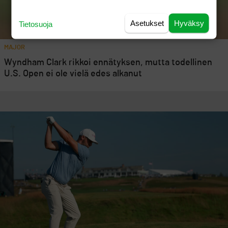
Asetukset
Hyväksy
Tietosuoja
MAJOR
Wyndham Clark rikkoi ennätyksen, mutta todellinen
U.S. Open ei ole vielä edes alkanut