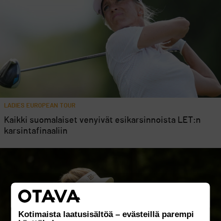
LADIES EUROPEAN TOUR
Kaikki suomalaiset venyivät esikarsinnoista LET:n
karsintafinaaliin
Kotimaista laatusisältöä – evästeillä parempi