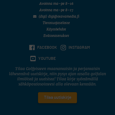
Avoinna ma–pe 8–16
Avoinna ma–pe 8–17
(digi) digi@otavamedia.fi
Tietosuojaseloste
Käyttöehdot
Evästeasetukset
FACEBOOK
INSTAGRAM
YOUTUBE
Tilaa Golfpisteen maanantaisin ja perjantaisin
lähetettävä uutiskirje, niin pysyt ajan tasalla golfalan
ilmiöistä ja uutisista! Tilaa kirje syöttämällä
sähköpostiosoitteesi alla olevaan kenttään.
Tilaa uutiskirje