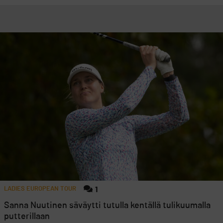
LADIES EUROPEAN TOUR
1
Sanna Nuutinen säväytti tutulla kentällä tulikuumalla
putterillaan