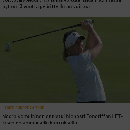
voittotaisteluun: "Kyllä mä voittaa haluan, kun tässä
nyt on 13 vuotta pyöritty ilman voittoa"
LADIES EUROPEAN TOUR
Noora Komulainen onnistui hienosti Teneriffan LET-
kisan ensimmäisellä kierroksella