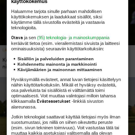
käyttökokemus
Haluamme tarjota sinulle parhaan mahdollisen
käyttökokemuksen ja laadukkaat sisällöt, siksi
käytämme tällä sivustolla evästeitä ja vastaavia
teknologioita.
ja sen
(95) teknologia- ja mainoskumppania
Otava
keräävät tietoa (esim. vierailemis­tasi sivuista ja laitteesi
ominaisuuk­sista) seuraaviin käyttötarkoituksiin:
LADIES EUROPEAN TOUR
1
Sisällön ja palveluiden parantaminen
Komulainen paras suomalainen LET-finaalissa: ”Olen
Kohdennettu mainonta ja markkinointi
niin helpottunut, että tämä vuosi on ohi”
Kävijämäärien ja mainonnan mittaaminen
Hyväksymällä evästeet, annat luvan tietojesi käsittelyyn
näihin käyttötarkoituksiin. Mikäli et hyväksy evästeitä,
osa palveluista tai sisällöistä ei välttämättä toimi
optimaalisesti. Voit muuttaa valintojasi milloin tahansa
klikkaamalla
-linkkiä sivuston
Evästeasetukset
alareunassa.
Jotkin teknologiat saattavat käyttää tietojasi myös ilman
suostumustasi, jos niillä on siihen oikeutettu peruste
(esim. sivun tekninen toimivuus). Voit vastustaa tätä tai
muuttaa kaikkia asetuksiasi valitsemalla alla olevan