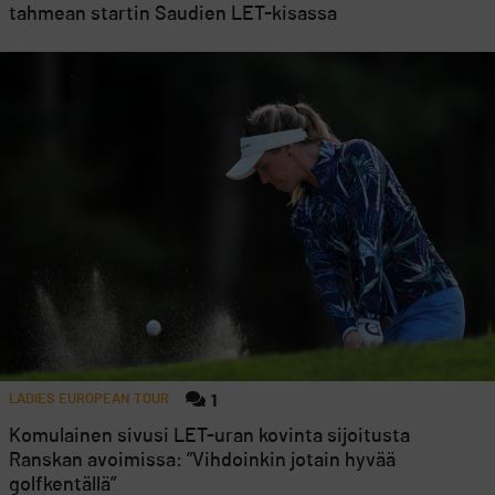
tahmean startin Saudien LET-kisassa
LADIES EUROPEAN TOUR
1
Komulainen sivusi LET-uran kovinta sijoitusta
Ranskan avoimissa: ”Vihdoinkin jotain hyvää
golfkentällä”