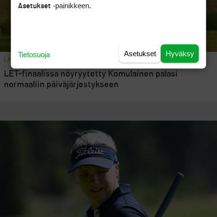
-painikkeen.
Asetukset
Asetukset
Hyväksy
Tietosuoja
LADIES EUROPEAN TOUR
LET-finaalissa nöyryytetty Komulainen palasi
normaaliin päiväjärjestykseen