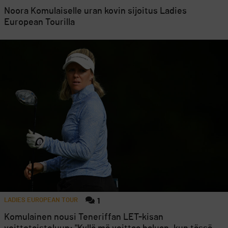
Noora Komulaiselle uran kovin sijoitus Ladies
European Tourilla
LADIES EUROPEAN TOUR
1
Komulainen nousi Teneriffan LET-kisan