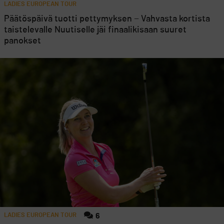
LADIES EUROPEAN TOUR
Päätöspäivä tuotti pettymyksen − Vahvasta kortista
taistelevalle Nuutiselle jäi finaalikisaan suuret
panokset
LADIES EUROPEAN TOUR
6