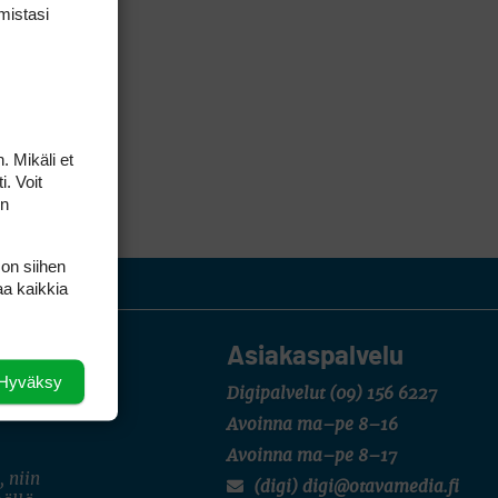
mis­tasi
. Mikäli et
i. Voit
on
 on siihen
aa kaikkia
Asiakaspalvelu
Hyväksy
Digipalvelut
(09) 156 6227
Avoinna ma–pe 8–16
Avoinna ma–pe 8–17
, niin
(digi) digi@otavamedia.fi