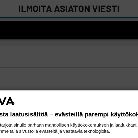
ILMOITA ASIATON VIESTI
sta laatusisältöä – evästeillä parempi käyttök
rjota sinulle parhaan mahdollisen käyttökokemuksen ja laadukkaat s
me tällä sivustolla evästeitä ja vastaavia teknologioita.