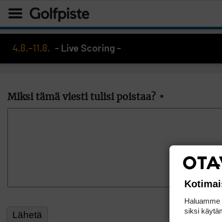
4.8.–11.8.
- Live Scoring -
Miksi tämä viesti tulisi poistaa?
*
Kotimai
Haluamme ta
siksi käytäm