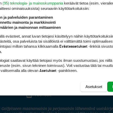
en
(95) teknologia- ja mainoskumppania
keräävät tietoa (esim. vieraile
laitteesi ominaisuuk­sista) seuraaviin käyttötarkoituksiin:
ön ja palveluiden parantaminen
nettu mainonta ja markkinointi
määrien ja mainonnan mittaaminen
 evästeet, annat luvan tietojesi käsittelyyn näihin käyttötarkoituksiin
teitä, osa palveluista tai sisällöistä ei välttämättä toimi optimaalisest
intojasi milloin tahansa klikkaamalla
-linkkiä sivust
Evästeasetukset
a.
logiat saattavat käyttää tietojasi myös ilman suostumustasi, jos niillä
peruste (esim. sivun tekninen toimivuus). Voit vastustaa tätä tai muutt
 valitsemalla alla olevan
-painikkeen.
Asetukset
Asetukset
FACEBOOK
INSTAGRAM
YOUTUBE
 Golfpisteen maanantaisin ja perjantaisin lähetettävä uutiskirje