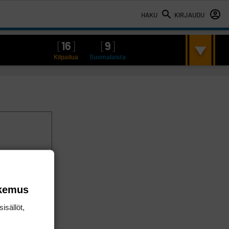
HAKU
KIRJAUDU
[
16
]
[
9
]
Kilpailua
Suomalaista
okemus
isällöt,