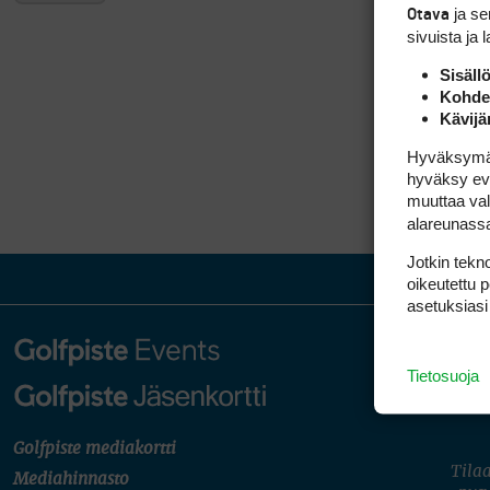
ja s
Otava
sivuista ja 
Sisäll
Kohden
Kävijä
Hyväksymällä
hyväksy eväs
muuttaa val
alareunass
Jotkin tekno
oikeutettu 
asetuksiasi
Tietosuoja
Golfpiste mediakortti
Tilaa
Mediahinnasto