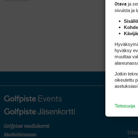
ja s
Otava
sivuista ja 
Sisäll
Kohden
Kävijä
Hyväksymällä
hyväksy eväs
muuttaa val
alareunass
Jotkin tekno
oikeutettu 
asetuksiasi
Tietosuoja
Golfpiste mediakortti
Tilaa
Mediahinnasto