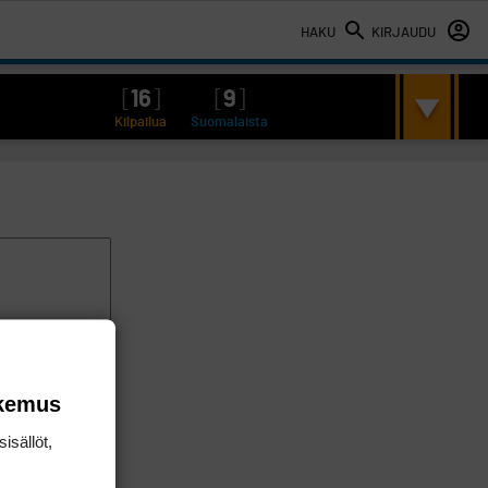
HAKU
KIRJAUDU
[
16
]
[
9
]
Kilpailua
Suomalaista
okemus
isällöt,