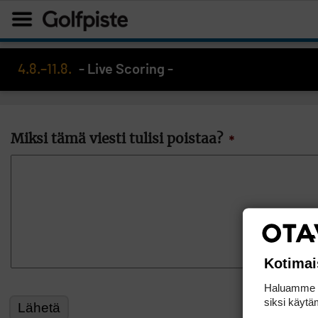
4.8.–11.8.
- Live Scoring -
Miksi tämä viesti tulisi poistaa?
*
Kotimai
Haluamme ta
siksi käytäm