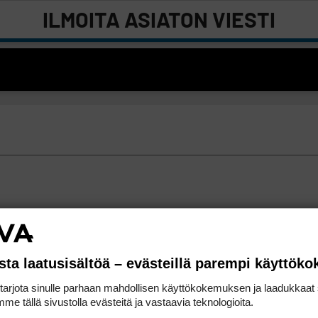
ILMOITA ASIATON VIESTI
sta laatusisältöä – evästeillä parempi käyttök
rjota sinulle parhaan mahdollisen käyttökokemuksen ja laadukkaat s
me tällä sivustolla evästeitä ja vastaavia teknologioita.