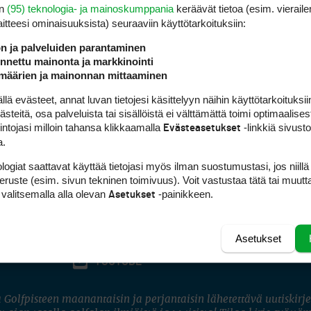
en
(95) teknologia- ja mainoskumppania
keräävät tietoa (esim. vieraile
laitteesi ominaisuuk­sista) seuraaviin käyttötarkoituksiin:
ön ja palveluiden parantaminen
nettu mainonta ja markkinointi
määrien ja mainonnan mittaaminen
 evästeet, annat luvan tietojesi käsittelyyn näihin käyttötarkoituksiin
teitä, osa palveluista tai sisällöistä ei välttämättä toimi optimaalisest
intojasi milloin tahansa klikkaamalla
-linkkiä sivust
Evästeasetukset
a.
logiat saattavat käyttää tietojasi myös ilman suostumustasi, jos niillä
peruste (esim. sivun tekninen toimivuus). Voit vastustaa tätä tai muutt
 valitsemalla alla olevan
-painikkeen.
Asetukset
Asetukset
FACEBOOK
INSTAGRAM
YOUTUBE
 Golfpisteen maanantaisin ja perjantaisin lähetettävä uutiskirje