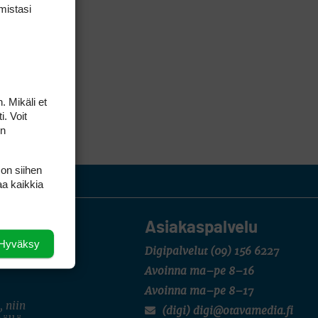
mis­tasi
. Mikäli et
i. Voit
on
 on siihen
aa kaikkia
Asiakaspalvelu
Hyväksy
Digipalvelut
(09) 156 6227
Avoinna ma–pe 8–16
Avoinna ma–pe 8–17
, niin
(digi) digi@otavamedia.fi