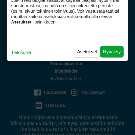
Jotkin teknologiat saattavat käyttää tietojasi myös ilman
Golfpisteen yhteystiedot
suostumustasi, jos niillä on siihen oikeutettu peruste
(esim. sivun tekninen toimivuus). Voit vastustaa tätä tai
DSA avoimuusraportti
muuttaa kaikkia asetuksiasi valitsemalla alla olevan
-painikkeen.
Asetukset
Asiakaspalvelu
Digipalvelut
(09) 156 6227
Avoinna ma–pe 8–16
Avoinna ma–pe 8–17
Asetukset
Hyväksy
Tietosuoja
(digi) digi@otavamedia.fi
Tietosuojaseloste
Käyttöehdot
Evästeasetukset
FACEBOOK
INSTAGRAM
YOUTUBE
Tilaa Golfpisteen maanantaisin ja perjantaisin
lähetettävä uutiskirje, niin pysyt ajan tasalla golfalan
ilmiöistä ja uutisista! Tilaa kirje syöttämällä