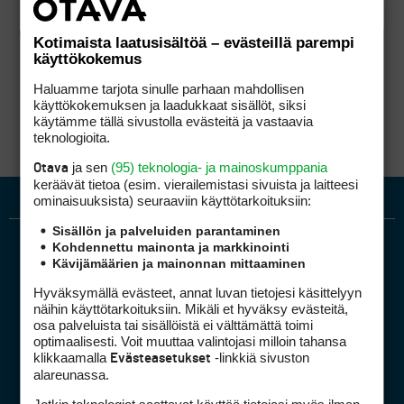
Kotimaista laatusisältöä – evästeillä parempi
käyttökokemus
Haluamme tarjota sinulle parhaan mahdollisen
käyttökokemuksen ja laadukkaat sisällöt, siksi
käytämme tällä sivustolla evästeitä ja vastaavia
teknologioita.
ja sen
(95) teknologia- ja mainoskumppania
Otava
keräävät tietoa (esim. vierailemis­tasi sivuista ja laitteesi
ominaisuuk­sista) seuraaviin käyttötarkoituksiin:
Sisällön ja palveluiden parantaminen
Kohdennettu mainonta ja markkinointi
Kävijämäärien ja mainonnan mittaaminen
Hyväksymällä evästeet, annat luvan tietojesi käsittelyyn
näihin käyttötarkoituksiin. Mikäli et hyväksy evästeitä,
osa palveluista tai sisällöistä ei välttämättä toimi
optimaalisesti. Voit muuttaa valintojasi milloin tahansa
Golfpiste mediakortti
klikkaamalla
-linkkiä sivuston
Evästeasetukset
Mediahinnasto
alareunassa.
Tietoa verkon kävijöistä