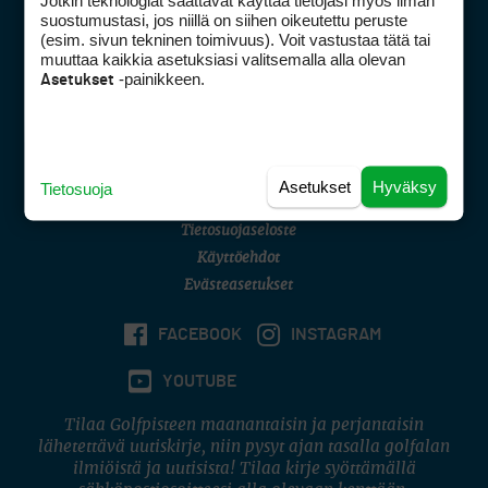
Jotkin teknologiat saattavat käyttää tietojasi myös ilman
Golfpisteen yhteystiedot
suostumustasi, jos niillä on siihen oikeutettu peruste
(esim. sivun tekninen toimivuus). Voit vastustaa tätä tai
DSA avoimuusraportti
muuttaa kaikkia asetuksiasi valitsemalla alla olevan
-painikkeen.
Asetukset
Asiakaspalvelu
Digipalvelut
(09) 156 6227
Avoinna ma–pe 8–16
Avoinna ma–pe 8–17
Asetukset
Hyväksy
Tietosuoja
(digi) digi@otavamedia.fi
Tietosuojaseloste
Käyttöehdot
Evästeasetukset
FACEBOOK
INSTAGRAM
YOUTUBE
Tilaa Golfpisteen maanantaisin ja perjantaisin
lähetettävä uutiskirje, niin pysyt ajan tasalla golfalan
ilmiöistä ja uutisista! Tilaa kirje syöttämällä