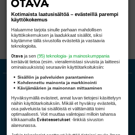
Kotimaista laatusisältöä – evästeillä parempi
käyttökokemus
Haluamme tarjota sinulle parhaan mahdollisen
käyttökokemuksen ja laadukkaat sisällöt, siksi
käytämme tällä sivustolla evästeitä ja vastaavia
teknologioita.
ja sen
(95) teknologia- ja mainoskumppania
Otava
keräävät tietoa (esim. vierailemis­tasi sivuista ja laitteesi
ominaisuuk­sista) seuraaviin käyttötarkoituksiin:
Sisällön ja palveluiden parantaminen
Kohdennettu mainonta ja markkinointi
Kävijämäärien ja mainonnan mittaaminen
Hyväksymällä evästeet, annat luvan tietojesi käsittelyyn
näihin käyttötarkoituksiin. Mikäli et hyväksy evästeitä,
osa palveluista tai sisällöistä ei välttämättä toimi
optimaalisesti. Voit muuttaa valintojasi milloin tahansa
Golfpiste mediakortti
klikkaamalla
-linkkiä sivuston
Evästeasetukset
Mediahinnasto
alareunassa.
Tietoa verkon kävijöistä