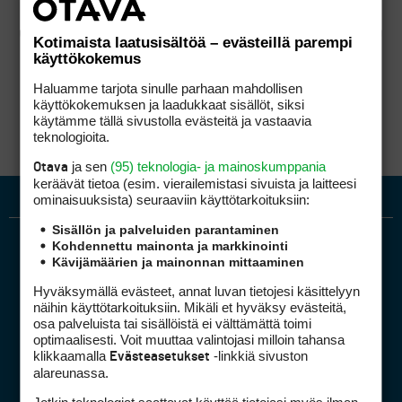
Kotimaista laatusisältöä – evästeillä parempi
käyttökokemus
Haluamme tarjota sinulle parhaan mahdollisen
käyttökokemuksen ja laadukkaat sisällöt, siksi
käytämme tällä sivustolla evästeitä ja vastaavia
teknologioita.
ja sen
(95) teknologia- ja mainoskumppania
Otava
keräävät tietoa (esim. vierailemis­tasi sivuista ja laitteesi
ominaisuuk­sista) seuraaviin käyttötarkoituksiin:
Sisällön ja palveluiden parantaminen
Kohdennettu mainonta ja markkinointi
Kävijämäärien ja mainonnan mittaaminen
Hyväksymällä evästeet, annat luvan tietojesi käsittelyyn
näihin käyttötarkoituksiin. Mikäli et hyväksy evästeitä,
osa palveluista tai sisällöistä ei välttämättä toimi
optimaalisesti. Voit muuttaa valintojasi milloin tahansa
Golfpiste mediakortti
klikkaamalla
-linkkiä sivuston
Evästeasetukset
Mediahinnasto
alareunassa.
Tietoa verkon kävijöistä