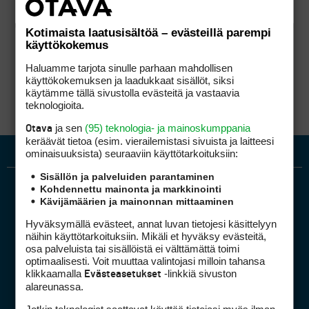
Kotimaista laatusisältöä – evästeillä parempi
käyttökokemus
Haluamme tarjota sinulle parhaan mahdollisen
käyttökokemuksen ja laadukkaat sisällöt, siksi
käytämme tällä sivustolla evästeitä ja vastaavia
teknologioita.
ja sen
(95) teknologia- ja mainoskumppania
Otava
keräävät tietoa (esim. vierailemis­tasi sivuista ja laitteesi
ominaisuuk­sista) seuraaviin käyttötarkoituksiin:
Sisällön ja palveluiden parantaminen
Kohdennettu mainonta ja markkinointi
Kävijämäärien ja mainonnan mittaaminen
Hyväksymällä evästeet, annat luvan tietojesi käsittelyyn
näihin käyttötarkoituksiin. Mikäli et hyväksy evästeitä,
osa palveluista tai sisällöistä ei välttämättä toimi
optimaalisesti. Voit muuttaa valintojasi milloin tahansa
Golfpiste mediakortti
klikkaamalla
-linkkiä sivuston
Evästeasetukset
Mediahinnasto
alareunassa.
Tietoa verkon kävijöistä