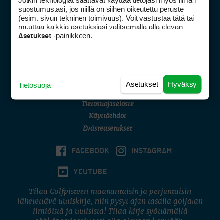
Jotkin teknologiat saattavat käyttää tietojasi myös ilman
Golfpisteen yhteystiedot
suostumustasi, jos niillä on siihen oikeutettu peruste
(esim. sivun tekninen toimivuus). Voit vastustaa tätä tai
DSA avoimuusraportti
muuttaa kaikkia asetuksiasi valitsemalla alla olevan
-painikkeen.
Asetukset
Asiakaspalvelu
Digipalvelut
(09) 156 6227
Avoinna ma–pe 8–16
Avoinna ma–pe 8–17
Asetukset
Hyväksy
Tietosuoja
(digi) digi@otavamedia.fi
Tietosuojaseloste
Käyttöehdot
Evästeasetukset
FACEBOOK
INSTAGRAM
YOUTUBE
Tilaa Golfpisteen maanantaisin ja perjantaisin
lähetettävä uutiskirje, niin pysyt ajan tasalla golfalan
ilmiöistä ja uutisista! Tilaa kirje syöttämällä