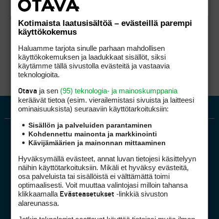
Kotimaista laatusisältöä – evästeillä parempi
käyttökokemus
Haluamme tarjota sinulle parhaan mahdollisen
käyttökokemuksen ja laadukkaat sisällöt, siksi
käytämme tällä sivustolla evästeitä ja vastaavia
teknologioita.
ja sen
(95) teknologia- ja mainoskumppania
Otava
keräävät tietoa (esim. vierailemis­tasi sivuista ja laitteesi
ominaisuuk­sista) seuraaviin käyttötarkoituksiin:
Sisällön ja palveluiden parantaminen
Kohdennettu mainonta ja markkinointi
Kävijämäärien ja mainonnan mittaaminen
Hyväksymällä evästeet, annat luvan tietojesi käsittelyyn
näihin käyttötarkoituksiin. Mikäli et hyväksy evästeitä,
osa palveluista tai sisällöistä ei välttämättä toimi
optimaalisesti. Voit muuttaa valintojasi milloin tahansa
Golfpiste mediakortti
klikkaamalla
-linkkiä sivuston
Evästeasetukset
Mediahinnasto
alareunassa.
Tietoa verkon kävijöistä