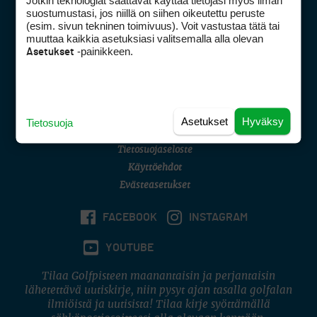
Jotkin teknologiat saattavat käyttää tietojasi myös ilman
Golfpisteen yhteystiedot
suostumustasi, jos niillä on siihen oikeutettu peruste
(esim. sivun tekninen toimivuus). Voit vastustaa tätä tai
DSA avoimuusraportti
muuttaa kaikkia asetuksiasi valitsemalla alla olevan
-painikkeen.
Asetukset
Asiakaspalvelu
Digipalvelut
(09) 156 6227
Avoinna ma–pe 8–16
Avoinna ma–pe 8–17
Asetukset
Hyväksy
Tietosuoja
(digi) digi@otavamedia.fi
Tietosuojaseloste
Käyttöehdot
Evästeasetukset
FACEBOOK
INSTAGRAM
YOUTUBE
Tilaa Golfpisteen maanantaisin ja perjantaisin
lähetettävä uutiskirje, niin pysyt ajan tasalla golfalan
ilmiöistä ja uutisista! Tilaa kirje syöttämällä