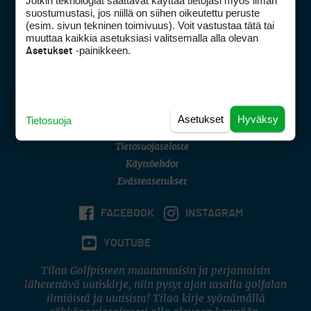
Jotkin teknologiat saattavat käyttää tietojasi myös ilman
Golfpisteen yhteystiedot
suostumustasi, jos niillä on siihen oikeutettu peruste
(esim. sivun tekninen toimivuus). Voit vastustaa tätä tai
DSA avoimuusraportti
muuttaa kaikkia asetuksiasi valitsemalla alla olevan
-painikkeen.
Asetukset
Asiakaspalvelu
Digipalvelut
(09) 156 6227
Avoinna ma–pe 8–16
Avoinna ma–pe 8–17
Asetukset
Hyväksy
Tietosuoja
(digi) digi@otavamedia.fi
Tietosuojaseloste
Käyttöehdot
Evästeasetukset
FACEBOOK
INSTAGRAM
YOUTUBE
Tilaa Golfpisteen maanantaisin ja perjantaisin
lähetettävä uutiskirje, niin pysyt ajan tasalla golfalan
ilmiöistä ja uutisista! Tilaa kirje syöttämällä