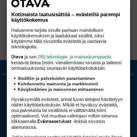
Kotimaista laatusisältöä – evästeillä parempi
käyttökokemus
Haluamme tarjota sinulle parhaan mahdollisen
käyttökokemuksen ja laadukkaat sisällöt, siksi
käytämme tällä sivustolla evästeitä ja vastaavia
teknologioita.
ja sen
(95) teknologia- ja mainoskumppania
Otava
keräävät tietoa (esim. vierailemis­tasi sivuista ja laitteesi
ominaisuuk­sista) seuraaviin käyttötarkoituksiin:
Sisällön ja palveluiden parantaminen
Kohdennettu mainonta ja markkinointi
Kävijämäärien ja mainonnan mittaaminen
Hyväksymällä evästeet, annat luvan tietojesi käsittelyyn
näihin käyttötarkoituksiin. Mikäli et hyväksy evästeitä,
osa palveluista tai sisällöistä ei välttämättä toimi
optimaalisesti. Voit muuttaa valintojasi milloin tahansa
Golfpiste mediakortti
klikkaamalla
-linkkiä sivuston
Evästeasetukset
Mediahinnasto
alareunassa.
Tietoa verkon kävijöistä