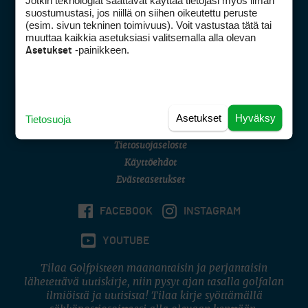
Jotkin teknologiat saattavat käyttää tietojasi myös ilman
Golfpisteen yhteystiedot
suostumustasi, jos niillä on siihen oikeutettu peruste
(esim. sivun tekninen toimivuus). Voit vastustaa tätä tai
DSA avoimuusraportti
muuttaa kaikkia asetuksiasi valitsemalla alla olevan
-painikkeen.
Asetukset
Asiakaspalvelu
Digipalvelut
(09) 156 6227
Avoinna ma–pe 8–16
Avoinna ma–pe 8–17
Asetukset
Hyväksy
Tietosuoja
(digi) digi@otavamedia.fi
Tietosuojaseloste
Käyttöehdot
Evästeasetukset
FACEBOOK
INSTAGRAM
YOUTUBE
Tilaa Golfpisteen maanantaisin ja perjantaisin
lähetettävä uutiskirje, niin pysyt ajan tasalla golfalan
ilmiöistä ja uutisista! Tilaa kirje syöttämällä