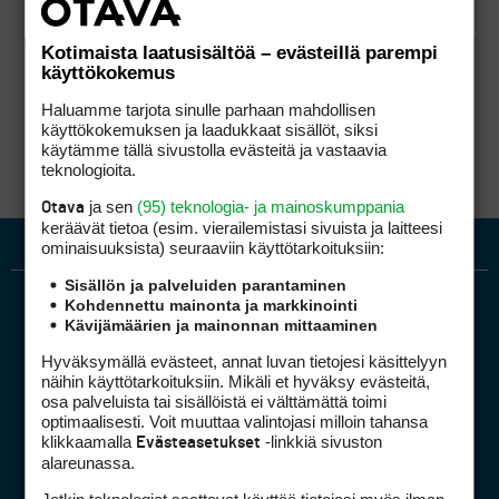
Kotimaista laatusisältöä – evästeillä parempi
käyttökokemus
Haluamme tarjota sinulle parhaan mahdollisen
käyttökokemuksen ja laadukkaat sisällöt, siksi
käytämme tällä sivustolla evästeitä ja vastaavia
teknologioita.
ja sen
(95) teknologia- ja mainoskumppania
Otava
keräävät tietoa (esim. vierailemis­tasi sivuista ja laitteesi
ominaisuuk­sista) seuraaviin käyttötarkoituksiin:
Sisällön ja palveluiden parantaminen
Kohdennettu mainonta ja markkinointi
Kävijämäärien ja mainonnan mittaaminen
Hyväksymällä evästeet, annat luvan tietojesi käsittelyyn
näihin käyttötarkoituksiin. Mikäli et hyväksy evästeitä,
osa palveluista tai sisällöistä ei välttämättä toimi
optimaalisesti. Voit muuttaa valintojasi milloin tahansa
Golfpiste mediakortti
klikkaamalla
-linkkiä sivuston
Evästeasetukset
Mediahinnasto
alareunassa.
Tietoa verkon kävijöistä