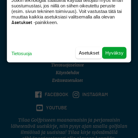
Jotkin teknologiat saattavat käyttää tietojasi myös ilman
Golfpisteen yhteystiedot
suostumustasi, jos niillä on siihen oikeutettu peruste
(esim. sivun tekninen toimivuus). Voit vastustaa tätä tai
DSA avoimuusraportti
muuttaa kaikkia asetuksiasi valitsemalla alla olevan
-painikkeen.
Asetukset
Asiakaspalvelu
Digipalvelut
(09) 156 6227
Avoinna ma–pe 8–16
Avoinna ma–pe 8–17
Asetukset
Hyväksy
Tietosuoja
(digi) digi@otavamedia.fi
Tietosuojaseloste
Käyttöehdot
Evästeasetukset
FACEBOOK
INSTAGRAM
YOUTUBE
Tilaa Golfpisteen maanantaisin ja perjantaisin
lähetettävä uutiskirje, niin pysyt ajan tasalla golfalan
ilmiöistä ja uutisista! Tilaa kirje syöttämällä