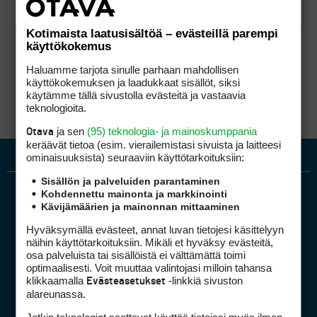
Kotimaista laatusisältöä – evästeillä parempi
käyttökokemus
Haluamme tarjota sinulle parhaan mahdollisen
käyttökokemuksen ja laadukkaat sisällöt, siksi
käytämme tällä sivustolla evästeitä ja vastaavia
teknologioita.
ja sen
(95) teknologia- ja mainoskumppania
Otava
keräävät tietoa (esim. vierailemis­tasi sivuista ja laitteesi
ominaisuuk­sista) seuraaviin käyttötarkoituksiin:
Sisällön ja palveluiden parantaminen
Kohdennettu mainonta ja markkinointi
Kävijämäärien ja mainonnan mittaaminen
Hyväksymällä evästeet, annat luvan tietojesi käsittelyyn
näihin käyttötarkoituksiin. Mikäli et hyväksy evästeitä,
osa palveluista tai sisällöistä ei välttämättä toimi
optimaalisesti. Voit muuttaa valintojasi milloin tahansa
Golfpiste mediakortti
klikkaamalla
-linkkiä sivuston
Evästeasetukset
Mediahinnasto
alareunassa.
Tietoa verkon kävijöistä