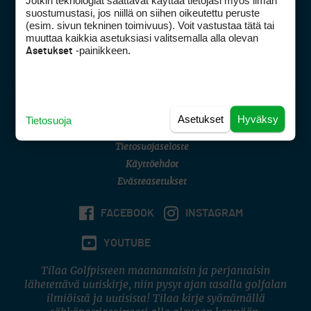
Jotkin teknologiat saattavat käyttää tietojasi myös ilman
Golfpisteen yhteystiedot
suostumustasi, jos niillä on siihen oikeutettu peruste
(esim. sivun tekninen toimivuus). Voit vastustaa tätä tai
DSA avoimuusraportti
muuttaa kaikkia asetuksiasi valitsemalla alla olevan
-painikkeen.
Asetukset
Asiakaspalvelu
Digipalvelut
(09) 156 6227
Avoinna ma–pe 8–16
Avoinna ma–pe 8–17
Asetukset
Hyväksy
Tietosuoja
(digi) digi@otavamedia.fi
Tietosuojaseloste
Käyttöehdot
Evästeasetukset
FACEBOOK
INSTAGRAM
YOUTUBE
Tilaa Golfpisteen maanantaisin ja perjantaisin
lähetettävä uutiskirje, niin pysyt ajan tasalla golfalan
ilmiöistä ja uutisista! Tilaa kirje syöttämällä