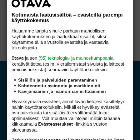
Kotimaista laatusisältöä – evästeillä parempi
käyttökokemus
Haluamme tarjota sinulle parhaan mahdollisen
käyttökokemuksen ja laadukkaat sisällöt, siksi
käytämme tällä sivustolla evästeitä ja vastaavia
teknologioita.
ja sen
(95) teknologia- ja mainoskumppania
Otava
keräävät tietoa (esim. vierailemis­tasi sivuista ja laitteesi
ominaisuuk­sista) seuraaviin käyttötarkoituksiin:
Sisällön ja palveluiden parantaminen
Kohdennettu mainonta ja markkinointi
Kävijämäärien ja mainonnan mittaaminen
Hyväksymällä evästeet, annat luvan tietojesi käsittelyyn
näihin käyttötarkoituksiin. Mikäli et hyväksy evästeitä,
osa palveluista tai sisällöistä ei välttämättä toimi
optimaalisesti. Voit muuttaa valintojasi milloin tahansa
Golfpiste mediakortti
klikkaamalla
-linkkiä sivuston
Evästeasetukset
Mediahinnasto
alareunassa.
Tietoa verkon kävijöistä