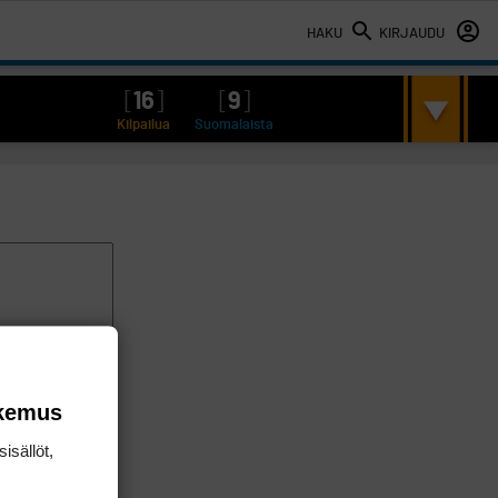
HAKU
KIRJAUDU
[
16
]
[
9
]
Kilpailua
Suomalaista
okemus
isällöt,