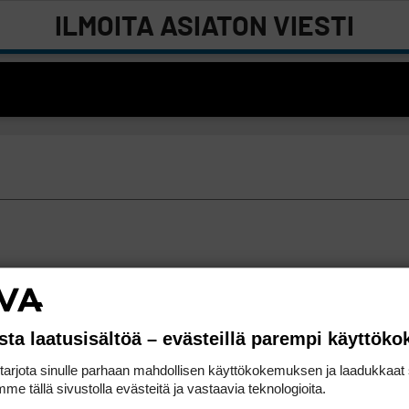
ILMOITA ASIATON VIESTI
sta laatusisältöä – evästeillä parempi käyttök
rjota sinulle parhaan mahdollisen käyttökokemuksen ja laadukkaat s
me tällä sivustolla evästeitä ja vastaavia teknologioita.