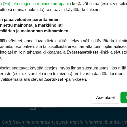
en
(95) teknologia- ja mainoskumppania
keräävät tietoa (esim. vieraile
laitteesi ominaisuuk­sista) seuraaviin käyttötarkoituksiin:
ön ja palveluiden parantaminen
nettu mainonta ja markkinointi
määrien ja mainonnan mittaaminen
 evästeet, annat luvan tietojesi käsittelyyn näihin käyttötarkoituksiin
teitä, osa palveluista tai sisällöistä ei välttämättä toimi optimaalisest
intojasi milloin tahansa klikkaamalla
-linkkiä sivust
Evästeasetukset
a.
logiat saattavat käyttää tietojasi myös ilman suostumustasi, jos niillä
peruste (esim. sivun tekninen toimivuus). Voit vastustaa tätä tai muutt
 valitsemalla alla olevan
-painikkeen.
Asetukset
Asetukset
FACEBOOK
INSTAGRAM
YOUTUBE
 Golfpisteen maanantaisin ja perjantaisin lähetettävä uutiskirje