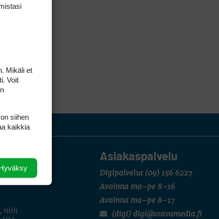
mis­tasi
. Mikäli et
i. Voit
on
 on siihen
aa kaikkia
Asiakaspalvelu
Hyväksy
Digipalvelut
(09) 156 6227
Avoinna ma–pe 8–16
Avoinna ma–pe 8–17
, niin
(digi) digi@otavamedia.fi