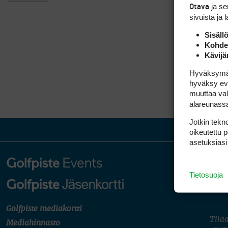
ja s
Otava
sivuista ja 
Sisäll
Kohden
Kävijä
Hyväksymällä
hyväksy eväs
muuttaa val
alareunass
Jotkin tekno
oikeutettu 
asetuksiasi
Tietosuoja
Golfpiste mediakortti
Tilaa
Mediahinnasto