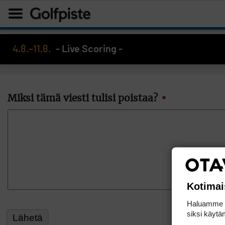
4.8.–11.8.
- Live Scoring -
Miksi tämä viesti tulisi poistaa?
*
Kotimai
Haluamme ta
siksi käytäm