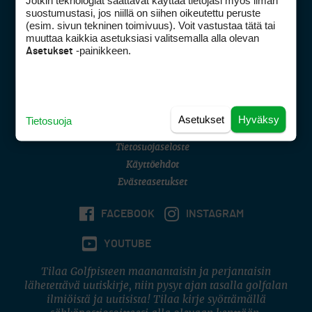
Jotkin teknologiat saattavat käyttää tietojasi myös ilman
Golfpisteen yhteystiedot
suostumustasi, jos niillä on siihen oikeutettu peruste
(esim. sivun tekninen toimivuus). Voit vastustaa tätä tai
DSA avoimuusraportti
muuttaa kaikkia asetuksiasi valitsemalla alla olevan
-painikkeen.
Asetukset
Asiakaspalvelu
Digipalvelut
(09) 156 6227
Avoinna ma–pe 8–16
Avoinna ma–pe 8–17
Asetukset
Hyväksy
Tietosuoja
(digi) digi@otavamedia.fi
Tietosuojaseloste
Käyttöehdot
Evästeasetukset
FACEBOOK
INSTAGRAM
YOUTUBE
Tilaa Golfpisteen maanantaisin ja perjantaisin
lähetettävä uutiskirje, niin pysyt ajan tasalla golfalan
ilmiöistä ja uutisista! Tilaa kirje syöttämällä