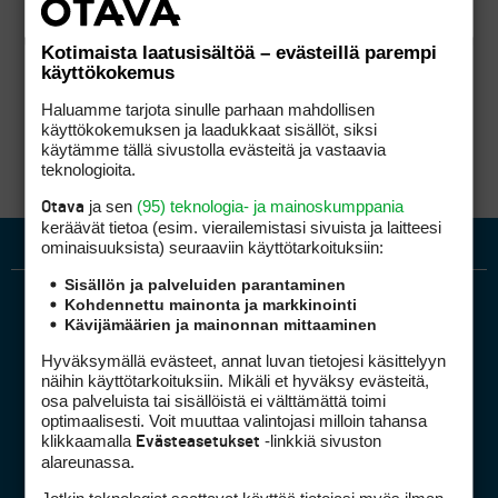
Kotimaista laatusisältöä – evästeillä parempi
käyttökokemus
Haluamme tarjota sinulle parhaan mahdollisen
käyttökokemuksen ja laadukkaat sisällöt, siksi
käytämme tällä sivustolla evästeitä ja vastaavia
teknologioita.
ja sen
(95) teknologia- ja mainoskumppania
Otava
keräävät tietoa (esim. vierailemis­tasi sivuista ja laitteesi
ominaisuuk­sista) seuraaviin käyttötarkoituksiin:
Sisällön ja palveluiden parantaminen
Kohdennettu mainonta ja markkinointi
Kävijämäärien ja mainonnan mittaaminen
Hyväksymällä evästeet, annat luvan tietojesi käsittelyyn
näihin käyttötarkoituksiin. Mikäli et hyväksy evästeitä,
osa palveluista tai sisällöistä ei välttämättä toimi
optimaalisesti. Voit muuttaa valintojasi milloin tahansa
Golfpiste mediakortti
klikkaamalla
-linkkiä sivuston
Evästeasetukset
Mediahinnasto
alareunassa.
Tietoa verkon kävijöistä