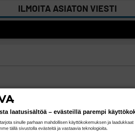
ILMOITA ASIATON VIESTI
sta laatusisältöä – evästeillä parempi käyttök
rjota sinulle parhaan mahdollisen käyttökokemuksen ja laadukkaat s
me tällä sivustolla evästeitä ja vastaavia teknologioita.