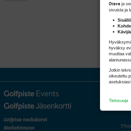
ja s
Otava
sivuista ja 
Sisäll
Kohden
Kävijä
Hyväksymällä
hyväksy eväs
muuttaa val
alareunass
Jotkin tekno
oikeutettu 
asetuksiasi
Tietosuoja
Golfpiste mediakortti
Tilaa
Mediahinnasto