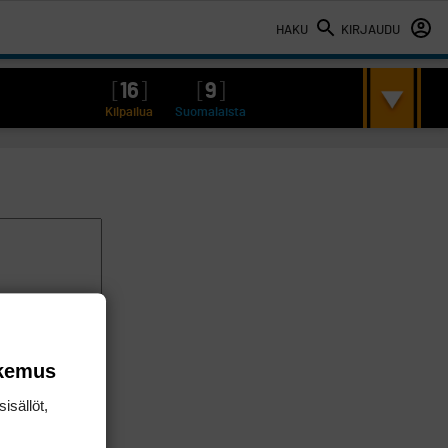
HAKU
KIRJAUDU
[
16
]
[
9
]
Kilpailua
Suomalaista
okemus
isällöt,