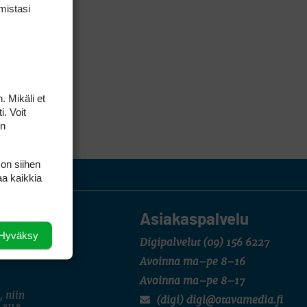
mis­tasi
. Mikäli et
i. Voit
on
 on siihen
aa kaikkia
Asiakaspalvelu
Hyväksy
Digipalvelut
(09) 156 6227
Avoinna ma–pe 8–16
Avoinna ma–pe 8–17
, niin
(digi) digi@otavamedia.fi