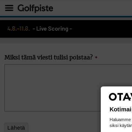
4.8.–11.8.
- Live Scoring -
Miksi tämä viesti tulisi poistaa?
*
Kotimai
Haluamme ta
siksi käytäm