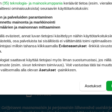
en
(95) teknologia- ja mainoskumppania
keräävät tietoa (esim. vieraile
laitteesi ominaisuuk­sista) seuraaviin käyttötarkoituksiin:
ön ja palveluiden parantaminen
nettu mainonta ja markkinointi
määrien ja mainonnan mittaaminen
 evästeet, annat luvan tietojesi käsittelyyn näihin käyttötarkoituksiin
teitä, osa palveluista tai sisällöistä ei välttämättä toimi optimaalisest
intojasi milloin tahansa klikkaamalla
-linkkiä sivust
Evästeasetukset
a.
logiat saattavat käyttää tietojasi myös ilman suostumustasi, jos niillä
peruste (esim. sivun tekninen toimivuus). Voit vastustaa tätä tai muutt
 valitsemalla alla olevan
-painikkeen.
Asetukset
Asetukset
FACEBOOK
INSTAGRAM
YOUTUBE
 Golfpisteen maanantaisin ja perjantaisin lähetettävä uutiskirje