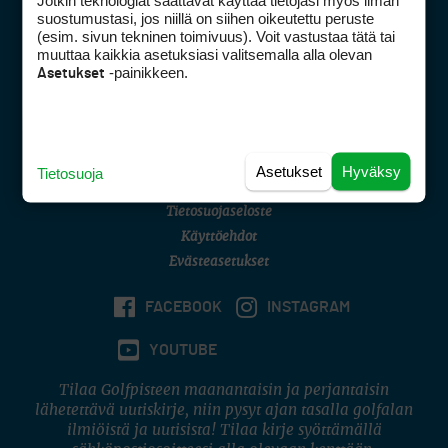
Jotkin teknologiat saattavat käyttää tietojasi myös ilman
Golfpisteen yhteystiedot
suostumustasi, jos niillä on siihen oikeutettu peruste
(esim. sivun tekninen toimivuus). Voit vastustaa tätä tai
DSA avoimuusraportti
muuttaa kaikkia asetuksiasi valitsemalla alla olevan
-painikkeen.
Asetukset
Asiakaspalvelu
Digipalvelut
(09) 156 6227
Avoinna ma–pe 8–16
Avoinna ma–pe 8–17
Asetukset
Hyväksy
Tietosuoja
(digi) digi@otavamedia.fi
Tietosuojaseloste
Käyttöehdot
Evästeasetukset
FACEBOOK
INSTAGRAM
YOUTUBE
Tilaa Golfpisteen maanantaisin ja perjantaisin
lähetettävä uutiskirje, niin pysyt ajan tasalla golfalan
ilmiöistä ja uutisista! Tilaa kirje syöttämällä