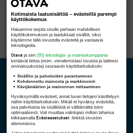
Kotimaista laatusisältöä – evästeillä parempi
käyttökokemus
Haluamme tarjota sinulle parhaan mahdollisen
käyttökokemuksen ja laadukkaat sisällöt, siksi
käytämme tällä sivustolla evästeitä ja vastaavia
teknologioita.
ja sen
(95) teknologia- ja mainoskumppania
Otava
keräävät tietoa (esim. vierailemis­tasi sivuista ja laitteesi
ominaisuuk­sista) seuraaviin käyttötarkoituksiin:
Sisällön ja palveluiden parantaminen
Kohdennettu mainonta ja markkinointi
Kävijämäärien ja mainonnan mittaaminen
Hyväksymällä evästeet, annat luvan tietojesi käsittelyyn
näihin käyttötarkoituksiin. Mikäli et hyväksy evästeitä,
osa palveluista tai sisällöistä ei välttämättä toimi
optimaalisesti. Voit muuttaa valintojasi milloin tahansa
Golfpiste mediakortti
klikkaamalla
-linkkiä sivuston
Evästeasetukset
Mediahinnasto
alareunassa.
Tietoa verkon kävijöistä