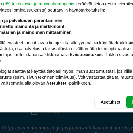
en
(95) teknologia- ja mainoskumppania
keräävät tietoa (esim. vieraile
laitteesi ominaisuuk­sista) seuraaviin käyttötarkoituksiin:
ön ja palveluiden parantaminen
nettu mainonta ja markkinointi
määrien ja mainonnan mittaaminen
 evästeet, annat luvan tietojesi käsittelyyn näihin käyttötarkoituksiin
teitä, osa palveluista tai sisällöistä ei välttämättä toimi optimaalisest
intojasi milloin tahansa klikkaamalla
-linkkiä sivust
Evästeasetukset
a.
logiat saattavat käyttää tietojasi myös ilman suostumustasi, jos niillä
peruste (esim. sivun tekninen toimivuus). Voit vastustaa tätä tai muutt
 valitsemalla alla olevan
-painikkeen.
Asetukset
Asetukset
FACEBOOK
INSTAGRAM
YOUTUBE
 Golfpisteen maanantaisin ja perjantaisin lähetettävä uutiskirje