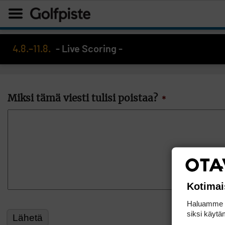
4.8.–11.8.
- Live Scoring -
Miksi tämä viesti tulisi poistaa?
*
Kotimai
Haluamme ta
siksi käytäm