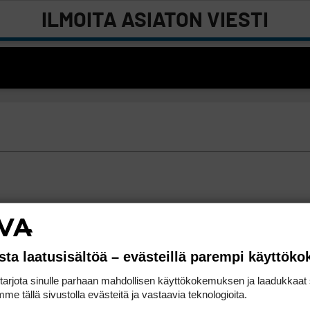
ILMOITA ASIATON VIESTI
sta laatusisältöä – evästeillä parempi käyttök
rjota sinulle parhaan mahdollisen käyttökokemuksen ja laadukkaat s
me tällä sivustolla evästeitä ja vastaavia teknologioita.