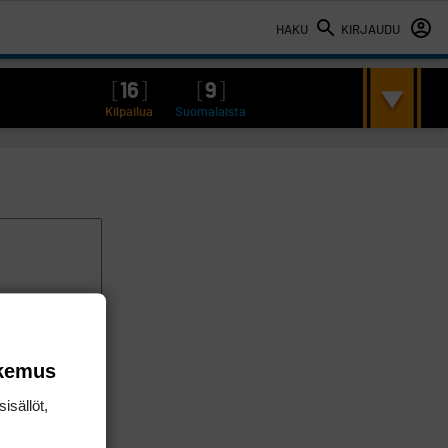
HAKU
KIRJAUDU
[
16
]
[
9
]
Kilpailua
Suomalaista
okemus
isällöt,