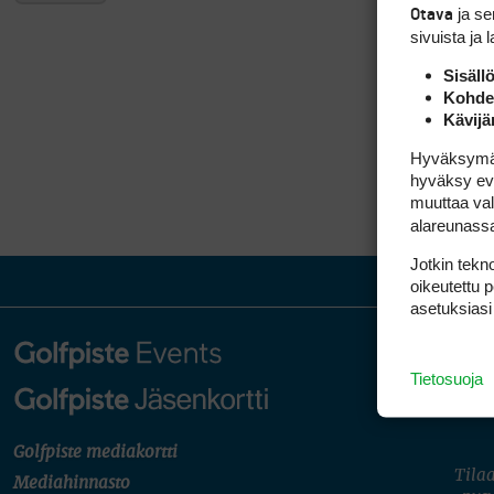
ja s
Otava
sivuista ja 
Sisäll
Kohden
Kävijä
Hyväksymällä
hyväksy eväs
muuttaa val
alareunass
Jotkin tekno
oikeutettu 
asetuksiasi
Tietosuoja
Golfpiste mediakortti
Tilaa
Mediahinnasto