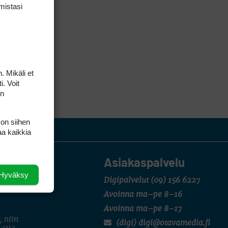
mis­tasi
. Mikäli et
i. Voit
on
 on siihen
aa kaikkia
Asiakaspalvelu
Hyväksy
Digipalvelut
(09) 156 6227
Avoinna ma–pe 8–16
Avoinna ma–pe 8–17
, niin
(digi) digi@otavamedia.fi