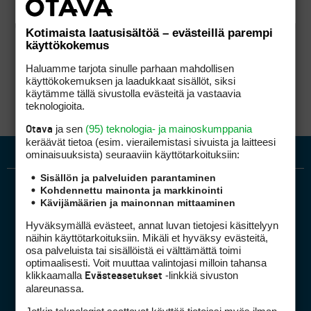
Kotimaista laatusisältöä – evästeillä parempi
käyttökokemus
Haluamme tarjota sinulle parhaan mahdollisen
käyttökokemuksen ja laadukkaat sisällöt, siksi
käytämme tällä sivustolla evästeitä ja vastaavia
teknologioita.
ja sen
(95) teknologia- ja mainoskumppania
Otava
keräävät tietoa (esim. vierailemis­tasi sivuista ja laitteesi
ominaisuuk­sista) seuraaviin käyttötarkoituksiin:
Sisällön ja palveluiden parantaminen
Kohdennettu mainonta ja markkinointi
Kävijämäärien ja mainonnan mittaaminen
Hyväksymällä evästeet, annat luvan tietojesi käsittelyyn
näihin käyttötarkoituksiin. Mikäli et hyväksy evästeitä,
osa palveluista tai sisällöistä ei välttämättä toimi
optimaalisesti. Voit muuttaa valintojasi milloin tahansa
Golfpiste mediakortti
klikkaamalla
-linkkiä sivuston
Evästeasetukset
Mediahinnasto
alareunassa.
Tietoa verkon kävijöistä