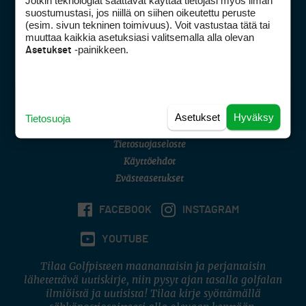
Jotkin teknologiat saattavat käyttää tietojasi myös ilman
Golfpisteen yhteystiedot
suostumustasi, jos niillä on siihen oikeutettu peruste
(esim. sivun tekninen toimivuus). Voit vastustaa tätä tai
DSA avoimuusraportti
muuttaa kaikkia asetuksiasi valitsemalla alla olevan
-painikkeen.
Asetukset
Asiakaspalvelu
Digipalvelut
(09) 156 6227
Avoinna ma–pe 8–16
Avoinna ma–pe 8–17
Asetukset
Hyväksy
Tietosuoja
(digi) digi@otavamedia.fi
Tietosuojaseloste
Käyttöehdot
Evästeasetukset
FACEBOOK
INSTAGRAM
YOUTUBE
Tilaa Golfpisteen maanantaisin ja perjantaisin
lähetettävä uutiskirje, niin pysyt ajan tasalla golfalan
ilmiöistä ja uutisista! Tilaa kirje syöttämällä