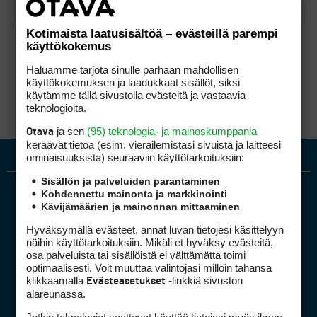
Kotimaista laatusisältöä – evästeillä parempi
käyttökokemus
Haluamme tarjota sinulle parhaan mahdollisen
käyttökokemuksen ja laadukkaat sisällöt, siksi
käytämme tällä sivustolla evästeitä ja vastaavia
teknologioita.
ja sen
(95) teknologia- ja mainoskumppania
Otava
keräävät tietoa (esim. vierailemis­tasi sivuista ja laitteesi
ominaisuuk­sista) seuraaviin käyttötarkoituksiin:
Sisällön ja palveluiden parantaminen
Kohdennettu mainonta ja markkinointi
Kävijämäärien ja mainonnan mittaaminen
Hyväksymällä evästeet, annat luvan tietojesi käsittelyyn
näihin käyttötarkoituksiin. Mikäli et hyväksy evästeitä,
osa palveluista tai sisällöistä ei välttämättä toimi
optimaalisesti. Voit muuttaa valintojasi milloin tahansa
Golfpiste mediakortti
klikkaamalla
-linkkiä sivuston
Evästeasetukset
Mediahinnasto
alareunassa.
Tietoa verkon kävijöistä