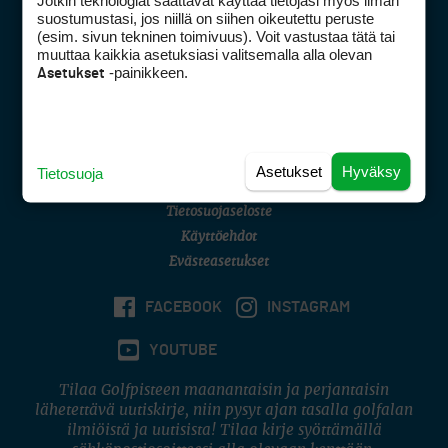
Jotkin teknologiat saattavat käyttää tietojasi myös ilman
Golfpisteen yhteystiedot
suostumustasi, jos niillä on siihen oikeutettu peruste
(esim. sivun tekninen toimivuus). Voit vastustaa tätä tai
DSA avoimuusraportti
muuttaa kaikkia asetuksiasi valitsemalla alla olevan
-painikkeen.
Asetukset
Asiakaspalvelu
Digipalvelut
(09) 156 6227
Avoinna ma–pe 8–16
Avoinna ma–pe 8–17
Asetukset
Hyväksy
Tietosuoja
(digi) digi@otavamedia.fi
Tietosuojaseloste
Käyttöehdot
Evästeasetukset
FACEBOOK
INSTAGRAM
YOUTUBE
Tilaa Golfpisteen maanantaisin ja perjantaisin
lähetettävä uutiskirje, niin pysyt ajan tasalla golfalan
ilmiöistä ja uutisista! Tilaa kirje syöttämällä