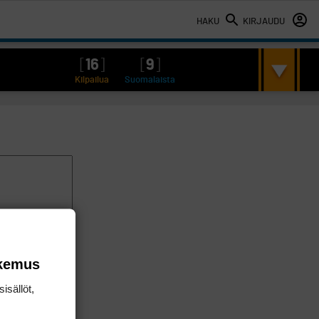
HAKU
KIRJAUDU
[
16
]
[
9
]
Kilpailua
Suomalaista
okemus
isällöt,