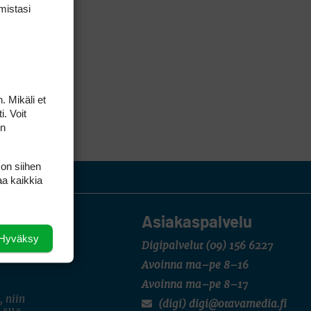
mis­tasi
. Mikäli et
i. Voit
on
 on siihen
aa kaikkia
Asiakaspalvelu
Hyväksy
Digipalvelut
(09) 156 6227
Avoinna ma–pe 8–16
Avoinna ma–pe 8–17
, niin
(digi) digi@otavamedia.fi