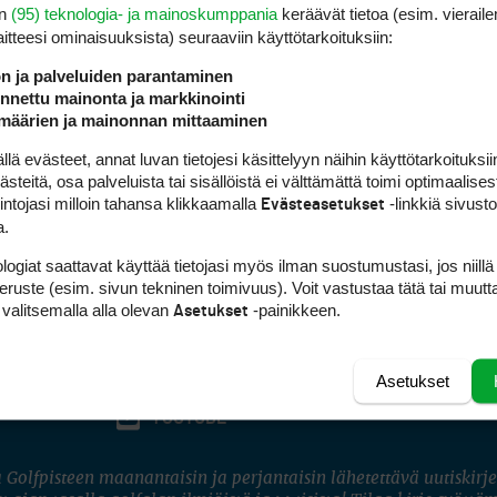
en
(95) teknologia- ja mainoskumppania
keräävät tietoa (esim. vieraile
laitteesi ominaisuuk­sista) seuraaviin käyttötarkoituksiin:
ön ja palveluiden parantaminen
nettu mainonta ja markkinointi
määrien ja mainonnan mittaaminen
 evästeet, annat luvan tietojesi käsittelyyn näihin käyttötarkoituksiin
teitä, osa palveluista tai sisällöistä ei välttämättä toimi optimaalisest
intojasi milloin tahansa klikkaamalla
-linkkiä sivust
Evästeasetukset
a.
logiat saattavat käyttää tietojasi myös ilman suostumustasi, jos niillä
peruste (esim. sivun tekninen toimivuus). Voit vastustaa tätä tai muutt
 valitsemalla alla olevan
-painikkeen.
Asetukset
Asetukset
FACEBOOK
INSTAGRAM
YOUTUBE
 Golfpisteen maanantaisin ja perjantaisin lähetettävä uutiskirje