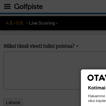
4.8.–11.8.
- Live Scoring -
Miksi tämä viesti tulisi poistaa?
*
Kotimai
Haluamme ta
siksi käytäm