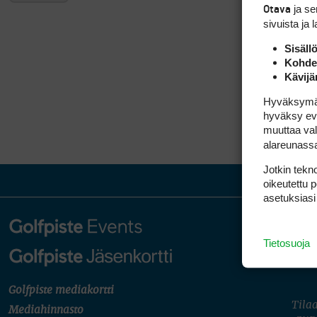
ja s
Otava
sivuista ja 
Sisäll
Kohden
Kävijä
Hyväksymällä
hyväksy eväs
muuttaa val
alareunass
Jotkin tekno
oikeutettu 
asetuksiasi
Tietosuoja
Golfpiste mediakortti
Tilaa
Mediahinnasto