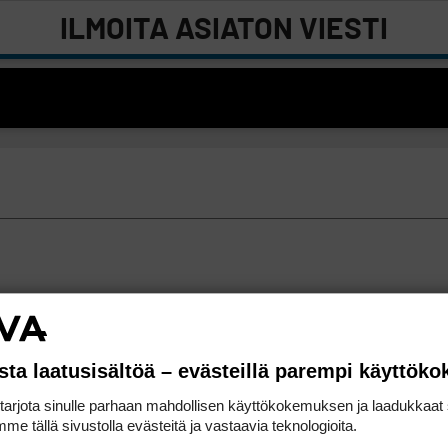
ILMOITA ASIATON VIESTI
sta laatusisältöä – evästeillä parempi käyttök
rjota sinulle parhaan mahdollisen käyttökokemuksen ja laadukkaat s
me tällä sivustolla evästeitä ja vastaavia teknologioita.