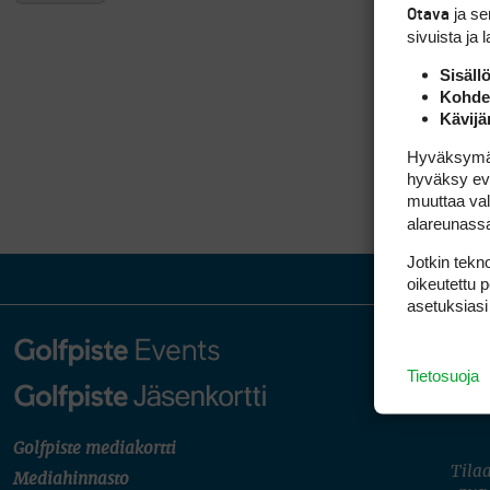
ja s
Otava
sivuista ja 
Sisäll
Kohden
Kävijä
Hyväksymällä
hyväksy eväs
muuttaa val
alareunass
Jotkin tekno
oikeutettu 
asetuksiasi
Tietosuoja
Golfpiste mediakortti
Tilaa
Mediahinnasto