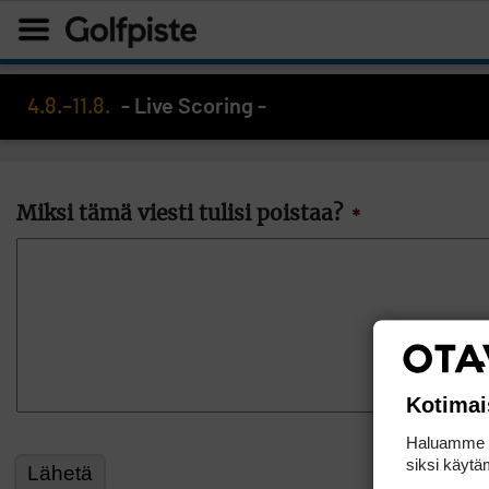
4.8.–11.8.
- Live Scoring -
Miksi tämä viesti tulisi poistaa?
*
Kotimai
Haluamme ta
siksi käytäm