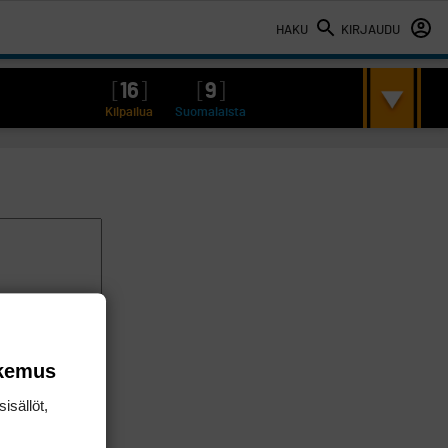
HAKU
KIRJAUDU
[
16
]
[
9
]
Kilpailua
Suomalaista
okemus
isällöt,