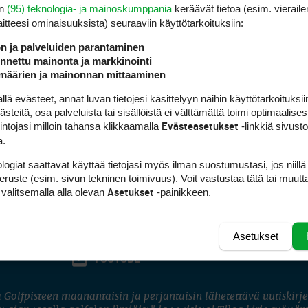
en
(95) teknologia- ja mainoskumppania
keräävät tietoa (esim. vieraile
laitteesi ominaisuuk­sista) seuraaviin käyttötarkoituksiin:
ön ja palveluiden parantaminen
nettu mainonta ja markkinointi
määrien ja mainonnan mittaaminen
 evästeet, annat luvan tietojesi käsittelyyn näihin käyttötarkoituksiin
teitä, osa palveluista tai sisällöistä ei välttämättä toimi optimaalisest
intojasi milloin tahansa klikkaamalla
-linkkiä sivust
Evästeasetukset
a.
logiat saattavat käyttää tietojasi myös ilman suostumustasi, jos niillä
peruste (esim. sivun tekninen toimivuus). Voit vastustaa tätä tai muutt
 valitsemalla alla olevan
-painikkeen.
Asetukset
Asetukset
FACEBOOK
INSTAGRAM
YOUTUBE
 Golfpisteen maanantaisin ja perjantaisin lähetettävä uutiskirje