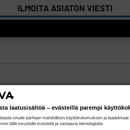
ILMOITA ASIATON VIESTI
sta laatusisältöä – evästeillä parempi käyttök
rjota sinulle parhaan mahdollisen käyttökokemuksen ja laadukkaat s
me tällä sivustolla evästeitä ja vastaavia teknologioita.