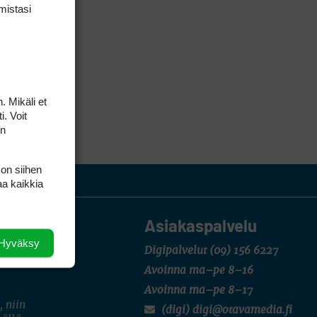
mis­tasi
. Mikäli et
i. Voit
on
 on siihen
aa kaikkia
Asiakaspalvelu
Hyväksy
Digipalvelut
(09) 156 6227
Avoinna ma–pe 8–16
Avoinna ma–pe 8–17
, niin
(digi) digi@otavamedia.fi