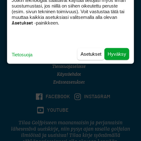
Jotkin teknologiat saattavat käyttää tietojasi myös ilman
Golfpisteen yhteystiedot
suostumustasi, jos niillä on siihen oikeutettu peruste
(esim. sivun tekninen toimivuus). Voit vastustaa tätä tai
DSA avoimuusraportti
muuttaa kaikkia asetuksiasi valitsemalla alla olevan
-painikkeen.
Asetukset
Asiakaspalvelu
Digipalvelut
(09) 156 6227
Avoinna ma–pe 8–16
Avoinna ma–pe 8–17
Asetukset
Hyväksy
Tietosuoja
(digi) digi@otavamedia.fi
Tietosuojaseloste
Käyttöehdot
Evästeasetukset
FACEBOOK
INSTAGRAM
YOUTUBE
Tilaa Golfpisteen maanantaisin ja perjantaisin
lähetettävä uutiskirje, niin pysyt ajan tasalla golfalan
ilmiöistä ja uutisista! Tilaa kirje syöttämällä