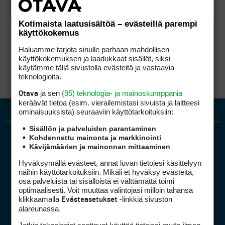
Kotimaista laatusisältöä – evästeillä parempi
käyttökokemus
Haluamme tarjota sinulle parhaan mahdollisen
käyttökokemuksen ja laadukkaat sisällöt, siksi
käytämme tällä sivustolla evästeitä ja vastaavia
teknologioita.
ja sen
(95) teknologia- ja mainoskumppania
Otava
keräävät tietoa (esim. vierailemis­tasi sivuista ja laitteesi
ominaisuuk­sista) seuraaviin käyttötarkoituksiin:
Sisällön ja palveluiden parantaminen
Kohdennettu mainonta ja markkinointi
Kävijämäärien ja mainonnan mittaaminen
Hyväksymällä evästeet, annat luvan tietojesi käsittelyyn
näihin käyttötarkoituksiin. Mikäli et hyväksy evästeitä,
osa palveluista tai sisällöistä ei välttämättä toimi
optimaalisesti. Voit muuttaa valintojasi milloin tahansa
Golfpiste mediakortti
klikkaamalla
-linkkiä sivuston
Evästeasetukset
Mediahinnasto
alareunassa.
Tietoa verkon kävijöistä