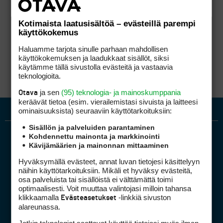
Kotimaista laatusisältöä – evästeillä parempi
käyttökokemus
Haluamme tarjota sinulle parhaan mahdollisen
käyttökokemuksen ja laadukkaat sisällöt, siksi
käytämme tällä sivustolla evästeitä ja vastaavia
teknologioita.
ja sen
(95) teknologia- ja mainoskumppania
Otava
keräävät tietoa (esim. vierailemis­tasi sivuista ja laitteesi
ominaisuuk­sista) seuraaviin käyttötarkoituksiin:
Sisällön ja palveluiden parantaminen
Kohdennettu mainonta ja markkinointi
Kävijämäärien ja mainonnan mittaaminen
Hyväksymällä evästeet, annat luvan tietojesi käsittelyyn
näihin käyttötarkoituksiin. Mikäli et hyväksy evästeitä,
osa palveluista tai sisällöistä ei välttämättä toimi
optimaalisesti. Voit muuttaa valintojasi milloin tahansa
Golfpiste mediakortti
klikkaamalla
-linkkiä sivuston
Evästeasetukset
Mediahinnasto
alareunassa.
Tietoa verkon kävijöistä