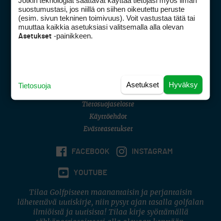
Jotkin teknologiat saattavat käyttää tietojasi myös ilman
Golfpisteen yhteystiedot
suostumustasi, jos niillä on siihen oikeutettu peruste
(esim. sivun tekninen toimivuus). Voit vastustaa tätä tai
DSA avoimuusraportti
muuttaa kaikkia asetuksiasi valitsemalla alla olevan
-painikkeen.
Asetukset
Asiakaspalvelu
Digipalvelut
(09) 156 6227
Avoinna ma–pe 8–16
Avoinna ma–pe 8–17
Asetukset
Hyväksy
Tietosuoja
(digi) digi@otavamedia.fi
Tietosuojaseloste
Käyttöehdot
Evästeasetukset
FACEBOOK
INSTAGRAM
YOUTUBE
Tilaa Golfpisteen maanantaisin ja perjantaisin
lähetettävä uutiskirje, niin pysyt ajan tasalla golfalan
ilmiöistä ja uutisista! Tilaa kirje syöttämällä