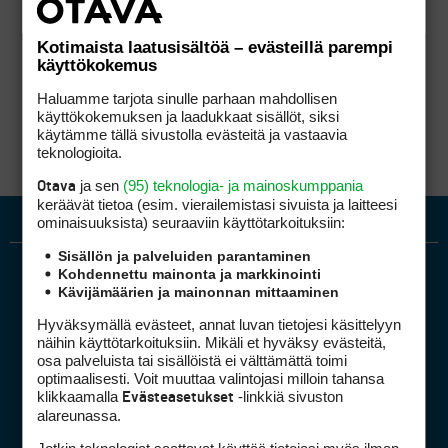
Kotimaista laatusisältöä – evästeillä parempi
käyttökokemus
Haluamme tarjota sinulle parhaan mahdollisen
käyttökokemuksen ja laadukkaat sisällöt, siksi
käytämme tällä sivustolla evästeitä ja vastaavia
teknologioita.
ja sen
(95) teknologia- ja mainoskumppania
Otava
keräävät tietoa (esim. vierailemis­tasi sivuista ja laitteesi
ominaisuuk­sista) seuraaviin käyttötarkoituksiin:
Sisällön ja palveluiden parantaminen
Kohdennettu mainonta ja markkinointi
Kävijämäärien ja mainonnan mittaaminen
Hyväksymällä evästeet, annat luvan tietojesi käsittelyyn
näihin käyttötarkoituksiin. Mikäli et hyväksy evästeitä,
osa palveluista tai sisällöistä ei välttämättä toimi
optimaalisesti. Voit muuttaa valintojasi milloin tahansa
Golfpiste mediakortti
klikkaamalla
-linkkiä sivuston
Evästeasetukset
Mediahinnasto
alareunassa.
Tietoa verkon kävijöistä