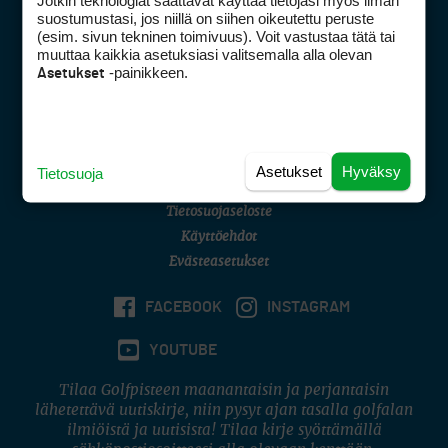
Jotkin teknologiat saattavat käyttää tietojasi myös ilman
Golfpisteen yhteystiedot
suostumustasi, jos niillä on siihen oikeutettu peruste
(esim. sivun tekninen toimivuus). Voit vastustaa tätä tai
DSA avoimuusraportti
muuttaa kaikkia asetuksiasi valitsemalla alla olevan
-painikkeen.
Asetukset
Asiakaspalvelu
Digipalvelut
(09) 156 6227
Avoinna ma–pe 8–16
Avoinna ma–pe 8–17
Asetukset
Hyväksy
Tietosuoja
(digi) digi@otavamedia.fi
Tietosuojaseloste
Käyttöehdot
Evästeasetukset
FACEBOOK
INSTAGRAM
YOUTUBE
Tilaa Golfpisteen maanantaisin ja perjantaisin
lähetettävä uutiskirje, niin pysyt ajan tasalla golfalan
ilmiöistä ja uutisista! Tilaa kirje syöttämällä