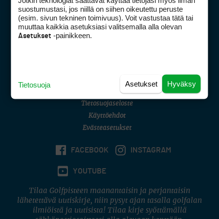
Jotkin teknologiat saattavat käyttää tietojasi myös ilman
Golfpisteen yhteystiedot
suostumustasi, jos niillä on siihen oikeutettu peruste
(esim. sivun tekninen toimivuus). Voit vastustaa tätä tai
DSA avoimuusraportti
muuttaa kaikkia asetuksiasi valitsemalla alla olevan
-painikkeen.
Asetukset
Asiakaspalvelu
Digipalvelut
(09) 156 6227
Avoinna ma–pe 8–16
Avoinna ma–pe 8–17
Asetukset
Hyväksy
Tietosuoja
(digi) digi@otavamedia.fi
Tietosuojaseloste
Käyttöehdot
Evästeasetukset
FACEBOOK
INSTAGRAM
YOUTUBE
Tilaa Golfpisteen maanantaisin ja perjantaisin
lähetettävä uutiskirje, niin pysyt ajan tasalla golfalan
ilmiöistä ja uutisista! Tilaa kirje syöttämällä