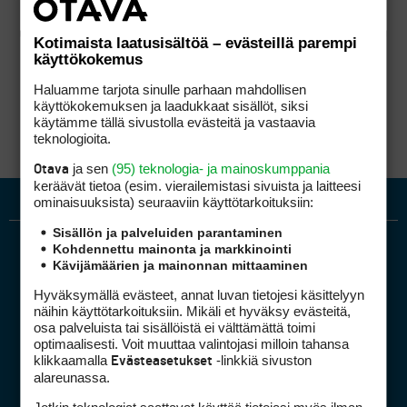
Kotimaista laatusisältöä – evästeillä parempi
käyttökokemus
Haluamme tarjota sinulle parhaan mahdollisen
käyttökokemuksen ja laadukkaat sisällöt, siksi
käytämme tällä sivustolla evästeitä ja vastaavia
teknologioita.
ja sen
(95) teknologia- ja mainoskumppania
Otava
keräävät tietoa (esim. vierailemis­tasi sivuista ja laitteesi
ominaisuuk­sista) seuraaviin käyttötarkoituksiin:
Sisällön ja palveluiden parantaminen
Kohdennettu mainonta ja markkinointi
Kävijämäärien ja mainonnan mittaaminen
Hyväksymällä evästeet, annat luvan tietojesi käsittelyyn
näihin käyttötarkoituksiin. Mikäli et hyväksy evästeitä,
osa palveluista tai sisällöistä ei välttämättä toimi
optimaalisesti. Voit muuttaa valintojasi milloin tahansa
Golfpiste mediakortti
klikkaamalla
-linkkiä sivuston
Evästeasetukset
Mediahinnasto
alareunassa.
Tietoa verkon kävijöistä