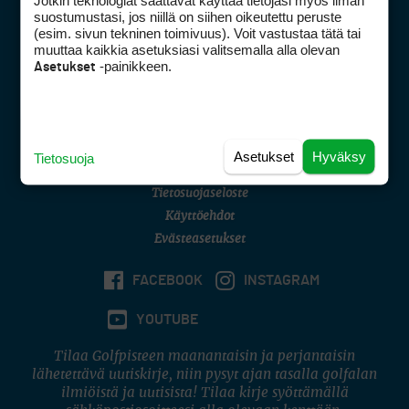
Jotkin teknologiat saattavat käyttää tietojasi myös ilman
Golfpisteen yhteystiedot
suostumustasi, jos niillä on siihen oikeutettu peruste
(esim. sivun tekninen toimivuus). Voit vastustaa tätä tai
DSA avoimuusraportti
muuttaa kaikkia asetuksiasi valitsemalla alla olevan
-painikkeen.
Asetukset
Asiakaspalvelu
Digipalvelut
(09) 156 6227
Avoinna ma–pe 8–16
Avoinna ma–pe 8–17
Asetukset
Hyväksy
Tietosuoja
(digi) digi@otavamedia.fi
Tietosuojaseloste
Käyttöehdot
Evästeasetukset
FACEBOOK
INSTAGRAM
YOUTUBE
Tilaa Golfpisteen maanantaisin ja perjantaisin
lähetettävä uutiskirje, niin pysyt ajan tasalla golfalan
ilmiöistä ja uutisista! Tilaa kirje syöttämällä