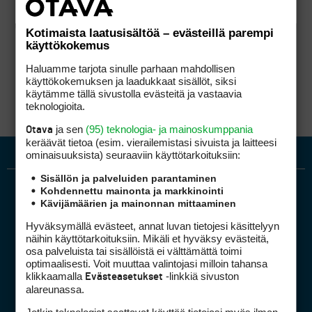
Kotimaista laatusisältöä – evästeillä parempi
käyttökokemus
Haluamme tarjota sinulle parhaan mahdollisen
käyttökokemuksen ja laadukkaat sisällöt, siksi
käytämme tällä sivustolla evästeitä ja vastaavia
teknologioita.
ja sen
(95) teknologia- ja mainoskumppania
Otava
keräävät tietoa (esim. vierailemis­tasi sivuista ja laitteesi
ominaisuuk­sista) seuraaviin käyttötarkoituksiin:
Sisällön ja palveluiden parantaminen
Kohdennettu mainonta ja markkinointi
Kävijämäärien ja mainonnan mittaaminen
Hyväksymällä evästeet, annat luvan tietojesi käsittelyyn
näihin käyttötarkoituksiin. Mikäli et hyväksy evästeitä,
osa palveluista tai sisällöistä ei välttämättä toimi
optimaalisesti. Voit muuttaa valintojasi milloin tahansa
Golfpiste mediakortti
klikkaamalla
-linkkiä sivuston
Evästeasetukset
Mediahinnasto
alareunassa.
Tietoa verkon kävijöistä