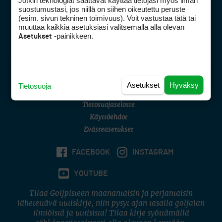
Jotkin teknologiat saattavat käyttää tietojasi myös ilman
Golfpisteen yhteystiedot
suostumustasi, jos niillä on siihen oikeutettu peruste
(esim. sivun tekninen toimivuus). Voit vastustaa tätä tai
DSA avoimuusraportti
muuttaa kaikkia asetuksiasi valitsemalla alla olevan
-painikkeen.
Asetukset
Asiakaspalvelu
Digipalvelut
(09) 156 6227
Avoinna ma–pe 8–16
Avoinna ma–pe 8–17
Asetukset
Hyväksy
Tietosuoja
(digi) digi@otavamedia.fi
Tietosuojaseloste
Käyttöehdot
Evästeasetukset
FACEBOOK
INSTAGRAM
YOUTUBE
Tilaa Golfpisteen maanantaisin ja perjantaisin
lähetettävä uutiskirje, niin pysyt ajan tasalla golfalan
ilmiöistä ja uutisista! Tilaa kirje syöttämällä