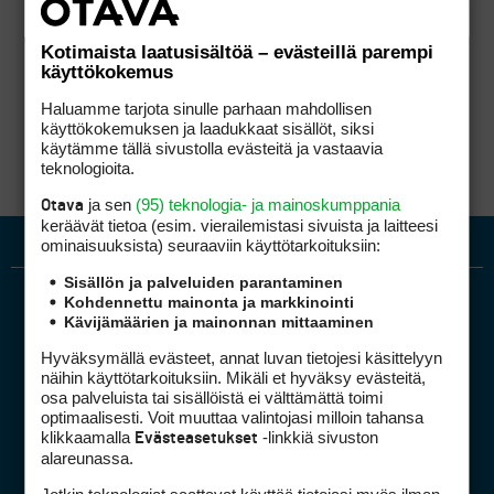
Kotimaista laatusisältöä – evästeillä parempi
käyttökokemus
Haluamme tarjota sinulle parhaan mahdollisen
käyttökokemuksen ja laadukkaat sisällöt, siksi
käytämme tällä sivustolla evästeitä ja vastaavia
teknologioita.
ja sen
(95) teknologia- ja mainoskumppania
Otava
keräävät tietoa (esim. vierailemis­tasi sivuista ja laitteesi
ominaisuuk­sista) seuraaviin käyttötarkoituksiin:
Sisällön ja palveluiden parantaminen
Kohdennettu mainonta ja markkinointi
Kävijämäärien ja mainonnan mittaaminen
Hyväksymällä evästeet, annat luvan tietojesi käsittelyyn
näihin käyttötarkoituksiin. Mikäli et hyväksy evästeitä,
osa palveluista tai sisällöistä ei välttämättä toimi
optimaalisesti. Voit muuttaa valintojasi milloin tahansa
Golfpiste mediakortti
klikkaamalla
-linkkiä sivuston
Evästeasetukset
Mediahinnasto
alareunassa.
Tietoa verkon kävijöistä