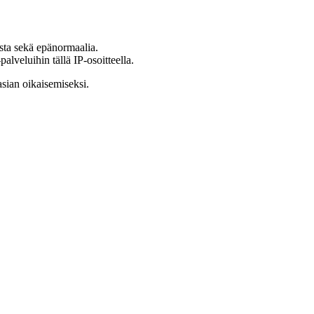
ista sekä epänormaalia.
lveluihin tällä IP-osoitteella.
asian oikaisemiseksi.