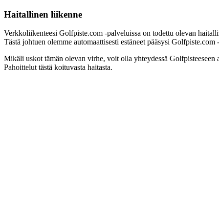
Haitallinen liikenne
Verkkoliikenteesi Golfpiste.com -palveluissa on todettu olevan haitall
Tästä johtuen olemme automaattisesti estäneet pääsysi Golfpiste.com -pa
Mikäli uskot tämän olevan virhe, voit olla yhteydessä Golfpisteeseen 
Pahoittelut tästä koituvasta haitasta.