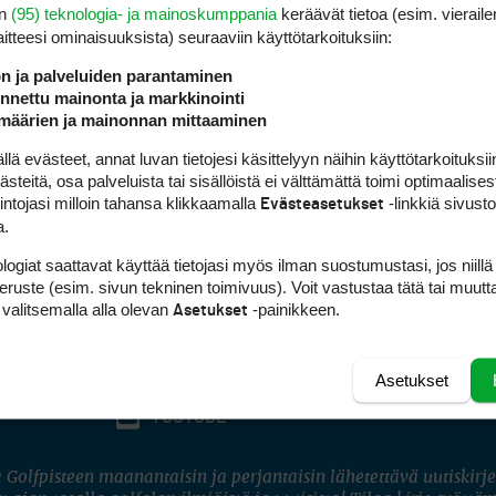
en
(95) teknologia- ja mainoskumppania
keräävät tietoa (esim. vieraile
laitteesi ominaisuuk­sista) seuraaviin käyttötarkoituksiin:
ön ja palveluiden parantaminen
nettu mainonta ja markkinointi
määrien ja mainonnan mittaaminen
 evästeet, annat luvan tietojesi käsittelyyn näihin käyttötarkoituksiin
teitä, osa palveluista tai sisällöistä ei välttämättä toimi optimaalisest
intojasi milloin tahansa klikkaamalla
-linkkiä sivust
Evästeasetukset
a.
logiat saattavat käyttää tietojasi myös ilman suostumustasi, jos niillä
peruste (esim. sivun tekninen toimivuus). Voit vastustaa tätä tai muutt
 valitsemalla alla olevan
-painikkeen.
Asetukset
Asetukset
FACEBOOK
INSTAGRAM
YOUTUBE
 Golfpisteen maanantaisin ja perjantaisin lähetettävä uutiskirje