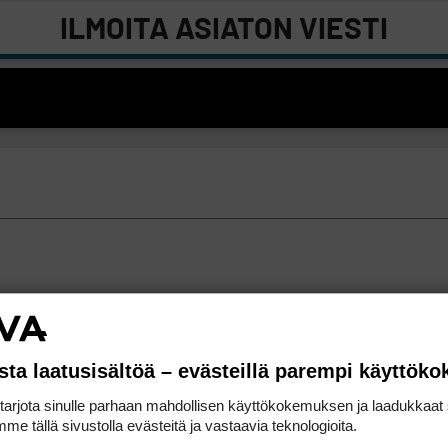
ILMOITA ASIATON VIESTI
sta laatusisältöä – evästeillä parempi käyttök
rjota sinulle parhaan mahdollisen käyttökokemuksen ja laadukkaat s
me tällä sivustolla evästeitä ja vastaavia teknologioita.