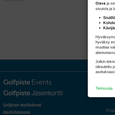
ja s
Otava
sivuista ja 
Sisäll
Kohden
Kävijä
Hyväksymällä
hyväksy eväs
muuttaa val
alareunass
Jotkin tekno
oikeutettu 
asetuksiasi
Tietosuoja
Golfpiste mediakortti
Tilaa
Mediahinnasto