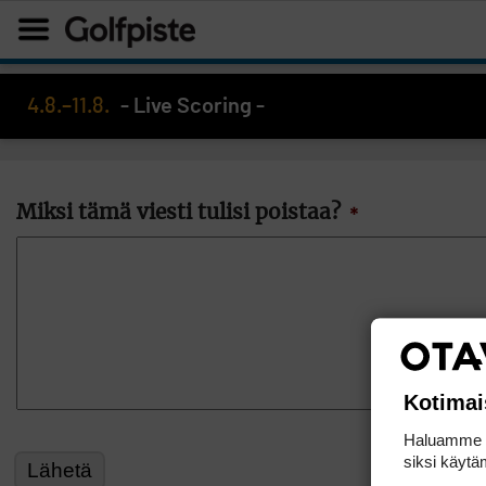
4.8.–11.8.
- Live Scoring -
Miksi tämä viesti tulisi poistaa?
*
Kotimai
Haluamme ta
siksi käytäm