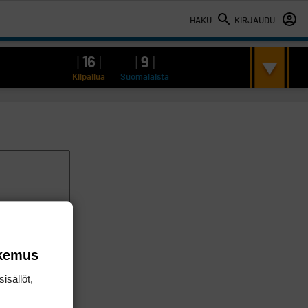
HAKU
KIRJAUDU
[
16
]
[
9
]
Kilpailua
Suomalaista
okemus
isällöt,