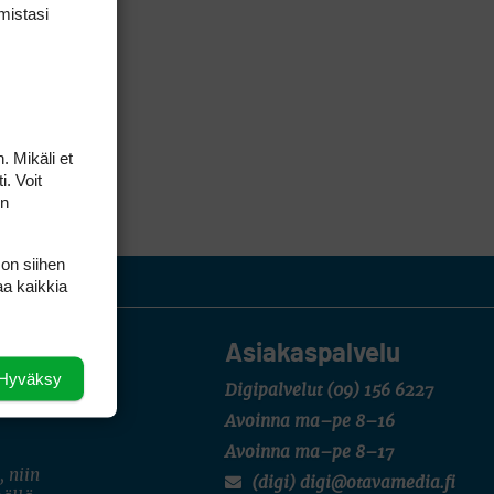
mis­tasi
. Mikäli et
i. Voit
on
 on siihen
aa kaikkia
Asiakaspalvelu
Hyväksy
Digipalvelut
(09) 156 6227
Avoinna ma–pe 8–16
Avoinna ma–pe 8–17
, niin
(digi) digi@otavamedia.fi