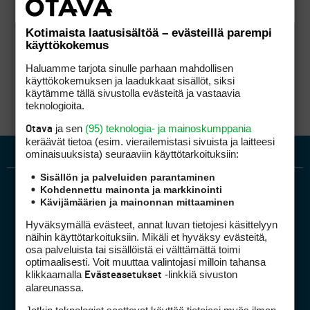
Kotimaista laatusisältöä – evästeillä parempi
käyttökokemus
Haluamme tarjota sinulle parhaan mahdollisen
käyttökokemuksen ja laadukkaat sisällöt, siksi
käytämme tällä sivustolla evästeitä ja vastaavia
teknologioita.
ja sen
(95) teknologia- ja mainoskumppania
Otava
keräävät tietoa (esim. vierailemis­tasi sivuista ja laitteesi
ominaisuuk­sista) seuraaviin käyttötarkoituksiin:
Sisällön ja palveluiden parantaminen
Kohdennettu mainonta ja markkinointi
Kävijämäärien ja mainonnan mittaaminen
Hyväksymällä evästeet, annat luvan tietojesi käsittelyyn
näihin käyttötarkoituksiin. Mikäli et hyväksy evästeitä,
osa palveluista tai sisällöistä ei välttämättä toimi
optimaalisesti. Voit muuttaa valintojasi milloin tahansa
Golfpiste mediakortti
klikkaamalla
-linkkiä sivuston
Evästeasetukset
Mediahinnasto
alareunassa.
Tietoa verkon kävijöistä