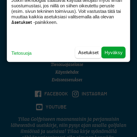
Jotkin teknologiat saattavat käyttää tietojasi myös ilman
Golfpisteen yhteystiedot
suostumustasi, jos niillä on siihen oikeutettu peruste
(esim. sivun tekninen toimivuus). Voit vastustaa tätä tai
DSA avoimuusraportti
muuttaa kaikkia asetuksiasi valitsemalla alla olevan
-painikkeen.
Asetukset
Asiakaspalvelu
Digipalvelut
(09) 156 6227
Avoinna ma–pe 8–16
Avoinna ma–pe 8–17
Asetukset
Hyväksy
Tietosuoja
(digi) digi@otavamedia.fi
Tietosuojaseloste
Käyttöehdot
Evästeasetukset
FACEBOOK
INSTAGRAM
YOUTUBE
Tilaa Golfpisteen maanantaisin ja perjantaisin
lähetettävä uutiskirje, niin pysyt ajan tasalla golfalan
ilmiöistä ja uutisista! Tilaa kirje syöttämällä