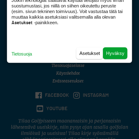
Jotkin teknologiat saattavat käyttää tietojasi myös ilman
Golfpisteen yhteystiedot
suostumustasi, jos niillä on siihen oikeutettu peruste
(esim. sivun tekninen toimivuus). Voit vastustaa tätä tai
DSA avoimuusraportti
muuttaa kaikkia asetuksiasi valitsemalla alla olevan
-painikkeen.
Asetukset
Asiakaspalvelu
Digipalvelut
(09) 156 6227
Avoinna ma–pe 8–16
Avoinna ma–pe 8–17
Asetukset
Hyväksy
Tietosuoja
(digi) digi@otavamedia.fi
Tietosuojaseloste
Käyttöehdot
Evästeasetukset
FACEBOOK
INSTAGRAM
YOUTUBE
Tilaa Golfpisteen maanantaisin ja perjantaisin
lähetettävä uutiskirje, niin pysyt ajan tasalla golfalan
ilmiöistä ja uutisista! Tilaa kirje syöttämällä