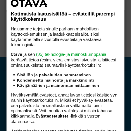
Kotimaista laatusisältöä – evästeillä parempi
käyttökokemus
Haluamme tarjota sinulle parhaan mahdollisen
käyttökokemuksen ja laadukkaat sisällöt, siksi
käytämme tällä sivustolla evästeitä ja vastaavia
teknologioita.
ja sen
(95) teknologia- ja mainoskumppania
Otava
keräävät tietoa (esim. vierailemis­tasi sivuista ja laitteesi
ominaisuuk­sista) seuraaviin käyttötarkoituksiin:
Sisällön ja palveluiden parantaminen
Kohdennettu mainonta ja markkinointi
Kävijämäärien ja mainonnan mittaaminen
Hyväksymällä evästeet, annat luvan tietojesi käsittelyyn
näihin käyttötarkoituksiin. Mikäli et hyväksy evästeitä,
osa palveluista tai sisällöistä ei välttämättä toimi
optimaalisesti. Voit muuttaa valintojasi milloin tahansa
Golfpiste mediakortti
klikkaamalla
-linkkiä sivuston
Evästeasetukset
Mediahinnasto
alareunassa.
Tietoa verkon kävijöistä