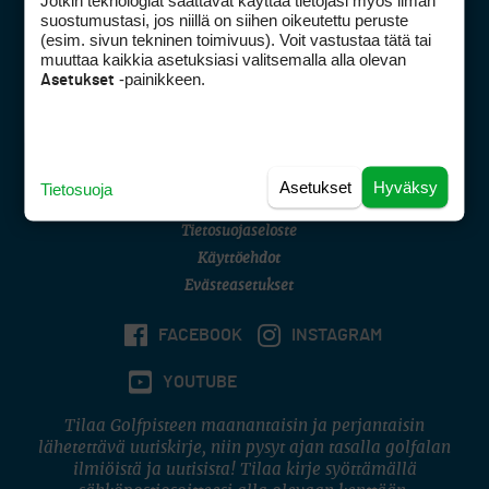
Jotkin teknologiat saattavat käyttää tietojasi myös ilman
Golfpisteen yhteystiedot
suostumustasi, jos niillä on siihen oikeutettu peruste
(esim. sivun tekninen toimivuus). Voit vastustaa tätä tai
DSA avoimuusraportti
muuttaa kaikkia asetuksiasi valitsemalla alla olevan
-painikkeen.
Asetukset
Asiakaspalvelu
Digipalvelut
(09) 156 6227
Avoinna ma–pe 8–16
Avoinna ma–pe 8–17
Asetukset
Hyväksy
Tietosuoja
(digi) digi@otavamedia.fi
Tietosuojaseloste
Käyttöehdot
Evästeasetukset
FACEBOOK
INSTAGRAM
YOUTUBE
Tilaa Golfpisteen maanantaisin ja perjantaisin
lähetettävä uutiskirje, niin pysyt ajan tasalla golfalan
ilmiöistä ja uutisista! Tilaa kirje syöttämällä