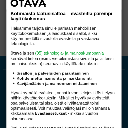
Kotimaista laatusisältöä – evästeillä parempi
käyttökokemus
Haluamme tarjota sinulle parhaan mahdollisen
käyttökokemuksen ja laadukkaat sisällöt, siksi
käytämme tällä sivustolla evästeitä ja vastaavia
teknologioita.
ja sen
(95) teknologia- ja mainoskumppania
Otava
keräävät tietoa (esim. vierailemis­tasi sivuista ja laitteesi
ominaisuuk­sista) seuraaviin käyttötarkoituksiin:
Sisällön ja palveluiden parantaminen
Kohdennettu mainonta ja markkinointi
Kävijämäärien ja mainonnan mittaaminen
Hyväksymällä evästeet, annat luvan tietojesi käsittelyyn
näihin käyttötarkoituksiin. Mikäli et hyväksy evästeitä,
osa palveluista tai sisällöistä ei välttämättä toimi
optimaalisesti. Voit muuttaa valintojasi milloin tahansa
Golfpiste mediakortti
klikkaamalla
-linkkiä sivuston
Evästeasetukset
Mediahinnasto
alareunassa.
Tietoa verkon kävijöistä