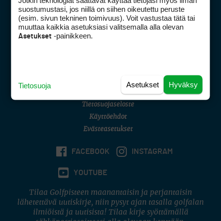
Jotkin teknologiat saattavat käyttää tietojasi myös ilman
Golfpisteen yhteystiedot
suostumustasi, jos niillä on siihen oikeutettu peruste
(esim. sivun tekninen toimivuus). Voit vastustaa tätä tai
DSA avoimuusraportti
muuttaa kaikkia asetuksiasi valitsemalla alla olevan
-painikkeen.
Asetukset
Asiakaspalvelu
Digipalvelut
(09) 156 6227
Avoinna ma–pe 8–16
Avoinna ma–pe 8–17
Asetukset
Hyväksy
Tietosuoja
(digi) digi@otavamedia.fi
Tietosuojaseloste
Käyttöehdot
Evästeasetukset
FACEBOOK
INSTAGRAM
YOUTUBE
Tilaa Golfpisteen maanantaisin ja perjantaisin
lähetettävä uutiskirje, niin pysyt ajan tasalla golfalan
ilmiöistä ja uutisista! Tilaa kirje syöttämällä