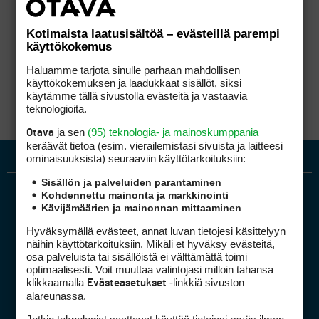
Kotimaista laatusisältöä – evästeillä parempi
käyttökokemus
Haluamme tarjota sinulle parhaan mahdollisen
käyttökokemuksen ja laadukkaat sisällöt, siksi
käytämme tällä sivustolla evästeitä ja vastaavia
teknologioita.
ja sen
(95) teknologia- ja mainoskumppania
Otava
keräävät tietoa (esim. vierailemis­tasi sivuista ja laitteesi
ominaisuuk­sista) seuraaviin käyttötarkoituksiin:
Sisällön ja palveluiden parantaminen
Kohdennettu mainonta ja markkinointi
Kävijämäärien ja mainonnan mittaaminen
Hyväksymällä evästeet, annat luvan tietojesi käsittelyyn
näihin käyttötarkoituksiin. Mikäli et hyväksy evästeitä,
osa palveluista tai sisällöistä ei välttämättä toimi
optimaalisesti. Voit muuttaa valintojasi milloin tahansa
Golfpiste mediakortti
klikkaamalla
-linkkiä sivuston
Evästeasetukset
Mediahinnasto
alareunassa.
Tietoa verkon kävijöistä