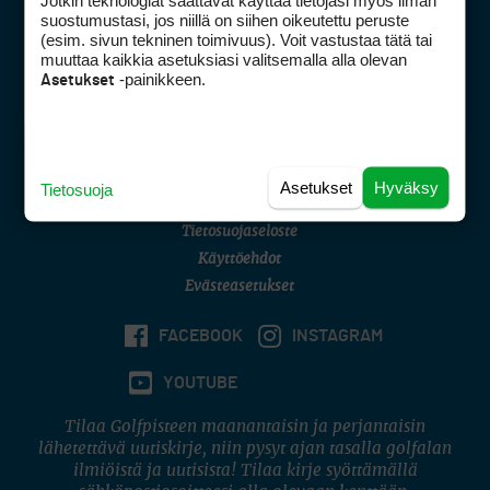
Jotkin teknologiat saattavat käyttää tietojasi myös ilman
Golfpisteen yhteystiedot
suostumustasi, jos niillä on siihen oikeutettu peruste
(esim. sivun tekninen toimivuus). Voit vastustaa tätä tai
DSA avoimuusraportti
muuttaa kaikkia asetuksiasi valitsemalla alla olevan
-painikkeen.
Asetukset
Asiakaspalvelu
Digipalvelut
(09) 156 6227
Avoinna ma–pe 8–16
Avoinna ma–pe 8–17
Asetukset
Hyväksy
Tietosuoja
(digi) digi@otavamedia.fi
Tietosuojaseloste
Käyttöehdot
Evästeasetukset
FACEBOOK
INSTAGRAM
YOUTUBE
Tilaa Golfpisteen maanantaisin ja perjantaisin
lähetettävä uutiskirje, niin pysyt ajan tasalla golfalan
ilmiöistä ja uutisista! Tilaa kirje syöttämällä