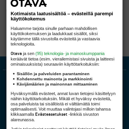
Kotimaista laatusisältöä – evästeillä parempi
käyttökokemus
Haluamme tarjota sinulle parhaan mahdollisen
käyttökokemuksen ja laadukkaat sisällöt, siksi
käytämme tällä sivustolla evästeitä ja vastaavia
teknologioita.
ja sen
(95) teknologia- ja mainoskumppania
Otava
keräävät tietoa (esim. vierailemis­tasi sivuista ja laitteesi
ominaisuuk­sista) seuraaviin käyttötarkoituksiin:
Sisällön ja palveluiden parantaminen
Kohdennettu mainonta ja markkinointi
Kävijämäärien ja mainonnan mittaaminen
Hyväksymällä evästeet, annat luvan tietojesi käsittelyyn
näihin käyttötarkoituksiin. Mikäli et hyväksy evästeitä,
osa palveluista tai sisällöistä ei välttämättä toimi
optimaalisesti. Voit muuttaa valintojasi milloin tahansa
Golfpiste mediakortti
klikkaamalla
-linkkiä sivuston
Evästeasetukset
Mediahinnasto
alareunassa.
Tietoa verkon kävijöistä