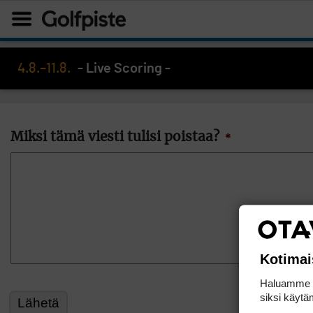
4.8.–11.8.
- Live Scoring -
Miksi tämä viesti tulisi poistaa?
*
Kotimai
Haluamme ta
siksi käytäm