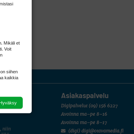
mis­tasi
. Mikäli et
i. Voit
on
 on siihen
aa kaikkia
Asiakaspalvelu
Hyväksy
Digipalvelut
(09) 156 6227
Avoinna ma–pe 8–16
Avoinna ma–pe 8–17
, niin
(digi) digi@otavamedia.fi