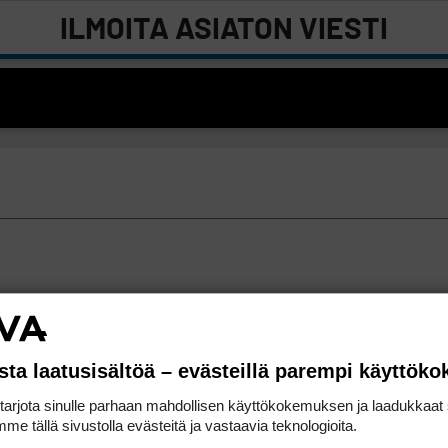
ILMOITA ASIATON VIESTI
sta laatusisältöä – evästeillä parempi käyttök
rjota sinulle parhaan mahdollisen käyttökokemuksen ja laadukkaat s
me tällä sivustolla evästeitä ja vastaavia teknologioita.