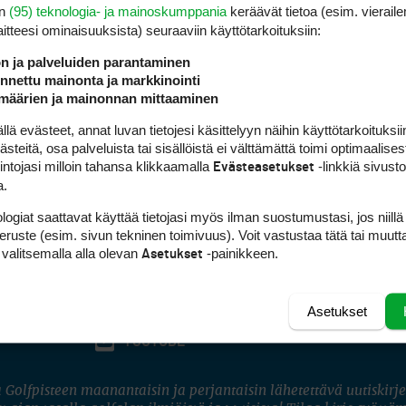
en
(95) teknologia- ja mainoskumppania
keräävät tietoa (esim. vieraile
laitteesi ominaisuuk­sista) seuraaviin käyttötarkoituksiin:
ön ja palveluiden parantaminen
nettu mainonta ja markkinointi
määrien ja mainonnan mittaaminen
 evästeet, annat luvan tietojesi käsittelyyn näihin käyttötarkoituksiin
teitä, osa palveluista tai sisällöistä ei välttämättä toimi optimaalisest
intojasi milloin tahansa klikkaamalla
-linkkiä sivust
Evästeasetukset
a.
logiat saattavat käyttää tietojasi myös ilman suostumustasi, jos niillä
peruste (esim. sivun tekninen toimivuus). Voit vastustaa tätä tai muutt
 valitsemalla alla olevan
-painikkeen.
Asetukset
Asetukset
FACEBOOK
INSTAGRAM
YOUTUBE
 Golfpisteen maanantaisin ja perjantaisin lähetettävä uutiskirje