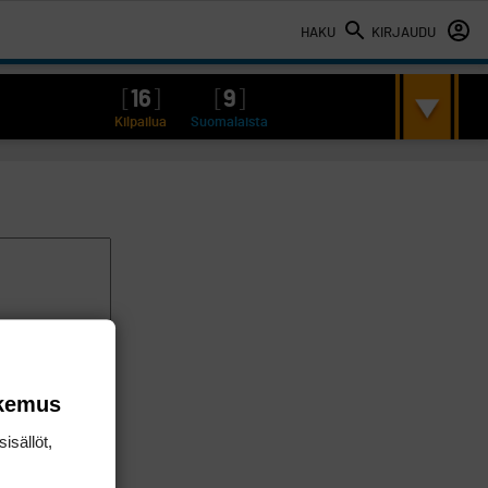
HAKU
KIRJAUDU
[
16
]
[
9
]
Kilpailua
Suomalaista
okemus
isällöt,