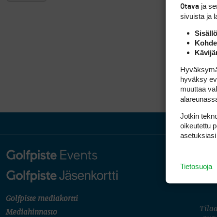
ja s
Otava
sivuista ja 
Sisäll
Kohden
Kävijä
Hyväksymällä
hyväksy eväs
muuttaa val
alareunass
Jotkin tekno
oikeutettu 
asetuksiasi
Tietosuoja
Golfpiste mediakortti
Tilaa
Mediahinnasto