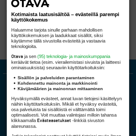
Kotimaista laatusisältöä – evästeillä parempi
käyttökokemus
Haluamme tarjota sinulle parhaan mahdollisen
käyttökokemuksen ja laadukkaat sisällöt, siksi
käytämme tällä sivustolla evästeitä ja vastaavia
teknologioita.
ja sen
(95) teknologia- ja mainoskumppania
Otava
keräävät tietoa (esim. vierailemis­tasi sivuista ja laitteesi
ominaisuuk­sista) seuraaviin käyttötarkoituksiin:
Sisällön ja palveluiden parantaminen
Kohdennettu mainonta ja markkinointi
Kävijämäärien ja mainonnan mittaaminen
Hyväksymällä evästeet, annat luvan tietojesi käsittelyyn
näihin käyttötarkoituksiin. Mikäli et hyväksy evästeitä,
osa palveluista tai sisällöistä ei välttämättä toimi
optimaalisesti. Voit muuttaa valintojasi milloin tahansa
Golfpiste mediakortti
klikkaamalla
-linkkiä sivuston
Evästeasetukset
Mediahinnasto
alareunassa.
Tietoa verkon kävijöistä