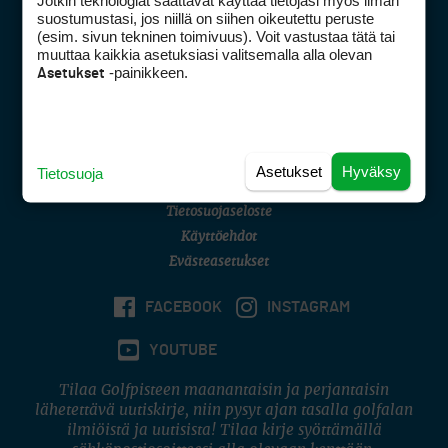
Jotkin teknologiat saattavat käyttää tietojasi myös ilman
Golfpisteen yhteystiedot
suostumustasi, jos niillä on siihen oikeutettu peruste
(esim. sivun tekninen toimivuus). Voit vastustaa tätä tai
DSA avoimuusraportti
muuttaa kaikkia asetuksiasi valitsemalla alla olevan
-painikkeen.
Asetukset
Asiakaspalvelu
Digipalvelut
(09) 156 6227
Avoinna ma–pe 8–16
Avoinna ma–pe 8–17
Asetukset
Hyväksy
Tietosuoja
(digi) digi@otavamedia.fi
Tietosuojaseloste
Käyttöehdot
Evästeasetukset
FACEBOOK
INSTAGRAM
YOUTUBE
Tilaa Golfpisteen maanantaisin ja perjantaisin
lähetettävä uutiskirje, niin pysyt ajan tasalla golfalan
ilmiöistä ja uutisista! Tilaa kirje syöttämällä