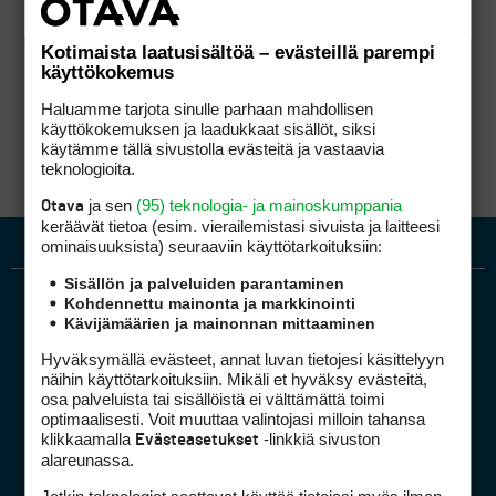
Kotimaista laatusisältöä – evästeillä parempi
käyttökokemus
Haluamme tarjota sinulle parhaan mahdollisen
käyttökokemuksen ja laadukkaat sisällöt, siksi
käytämme tällä sivustolla evästeitä ja vastaavia
teknologioita.
ja sen
(95) teknologia- ja mainoskumppania
Otava
keräävät tietoa (esim. vierailemis­tasi sivuista ja laitteesi
ominaisuuk­sista) seuraaviin käyttötarkoituksiin:
Sisällön ja palveluiden parantaminen
Kohdennettu mainonta ja markkinointi
Kävijämäärien ja mainonnan mittaaminen
Hyväksymällä evästeet, annat luvan tietojesi käsittelyyn
näihin käyttötarkoituksiin. Mikäli et hyväksy evästeitä,
osa palveluista tai sisällöistä ei välttämättä toimi
optimaalisesti. Voit muuttaa valintojasi milloin tahansa
Golfpiste mediakortti
klikkaamalla
-linkkiä sivuston
Evästeasetukset
Mediahinnasto
alareunassa.
Tietoa verkon kävijöistä