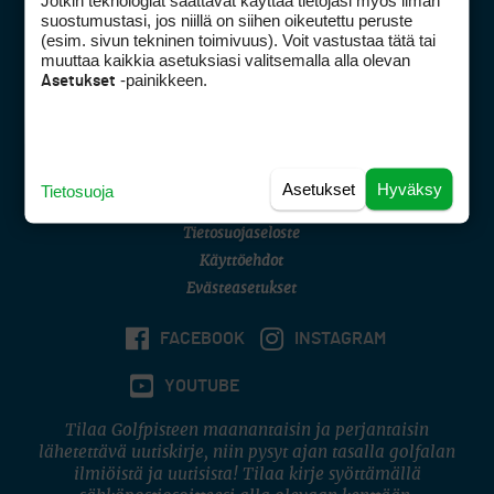
Jotkin teknologiat saattavat käyttää tietojasi myös ilman
Golfpisteen yhteystiedot
suostumustasi, jos niillä on siihen oikeutettu peruste
(esim. sivun tekninen toimivuus). Voit vastustaa tätä tai
DSA avoimuusraportti
muuttaa kaikkia asetuksiasi valitsemalla alla olevan
-painikkeen.
Asetukset
Asiakaspalvelu
Digipalvelut
(09) 156 6227
Avoinna ma–pe 8–16
Avoinna ma–pe 8–17
Asetukset
Hyväksy
Tietosuoja
(digi) digi@otavamedia.fi
Tietosuojaseloste
Käyttöehdot
Evästeasetukset
FACEBOOK
INSTAGRAM
YOUTUBE
Tilaa Golfpisteen maanantaisin ja perjantaisin
lähetettävä uutiskirje, niin pysyt ajan tasalla golfalan
ilmiöistä ja uutisista! Tilaa kirje syöttämällä