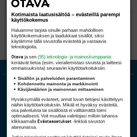
Kotimaista laatusisältöä – evästeillä parempi
käyttökokemus
Haluamme tarjota sinulle parhaan mahdollisen
käyttökokemuksen ja laadukkaat sisällöt, siksi
käytämme tällä sivustolla evästeitä ja vastaavia
teknologioita.
ja sen
(95) teknologia- ja mainoskumppania
Otava
keräävät tietoa (esim. vierailemis­tasi sivuista ja laitteesi
ominaisuuk­sista) seuraaviin käyttötarkoituksiin:
Sisällön ja palveluiden parantaminen
Kohdennettu mainonta ja markkinointi
Kävijämäärien ja mainonnan mittaaminen
Hyväksymällä evästeet, annat luvan tietojesi käsittelyyn
näihin käyttötarkoituksiin. Mikäli et hyväksy evästeitä,
osa palveluista tai sisällöistä ei välttämättä toimi
optimaalisesti. Voit muuttaa valintojasi milloin tahansa
Golfpiste mediakortti
klikkaamalla
-linkkiä sivuston
Evästeasetukset
Mediahinnasto
alareunassa.
Tietoa verkon kävijöistä