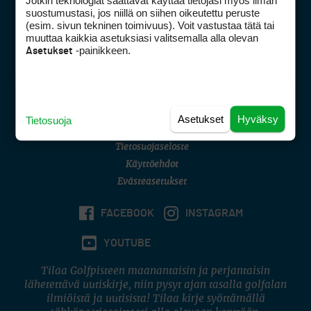
Jotkin teknologiat saattavat käyttää tietojasi myös ilman
Golfpisteen yhteystiedot
suostumustasi, jos niillä on siihen oikeutettu peruste
(esim. sivun tekninen toimivuus). Voit vastustaa tätä tai
DSA avoimuusraportti
muuttaa kaikkia asetuksiasi valitsemalla alla olevan
-painikkeen.
Asetukset
Asiakaspalvelu
Digipalvelut
(09) 156 6227
Avoinna ma–pe 8–16
Avoinna ma–pe 8–17
Asetukset
Hyväksy
Tietosuoja
(digi) digi@otavamedia.fi
Tietosuojaseloste
Käyttöehdot
Evästeasetukset
FACEBOOK
INSTAGRAM
YOUTUBE
Tilaa Golfpisteen maanantaisin ja perjantaisin
lähetettävä uutiskirje, niin pysyt ajan tasalla golfalan
ilmiöistä ja uutisista! Tilaa kirje syöttämällä