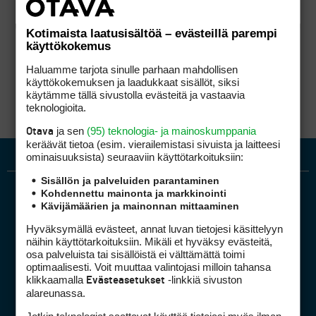
Kotimaista laatusisältöä – evästeillä parempi
käyttökokemus
Haluamme tarjota sinulle parhaan mahdollisen
käyttökokemuksen ja laadukkaat sisällöt, siksi
käytämme tällä sivustolla evästeitä ja vastaavia
teknologioita.
ja sen
(95) teknologia- ja mainoskumppania
Otava
keräävät tietoa (esim. vierailemis­tasi sivuista ja laitteesi
ominaisuuk­sista) seuraaviin käyttötarkoituksiin:
Sisällön ja palveluiden parantaminen
Kohdennettu mainonta ja markkinointi
Kävijämäärien ja mainonnan mittaaminen
Hyväksymällä evästeet, annat luvan tietojesi käsittelyyn
näihin käyttötarkoituksiin. Mikäli et hyväksy evästeitä,
osa palveluista tai sisällöistä ei välttämättä toimi
optimaalisesti. Voit muuttaa valintojasi milloin tahansa
Golfpiste mediakortti
klikkaamalla
-linkkiä sivuston
Evästeasetukset
Mediahinnasto
alareunassa.
Tietoa verkon kävijöistä