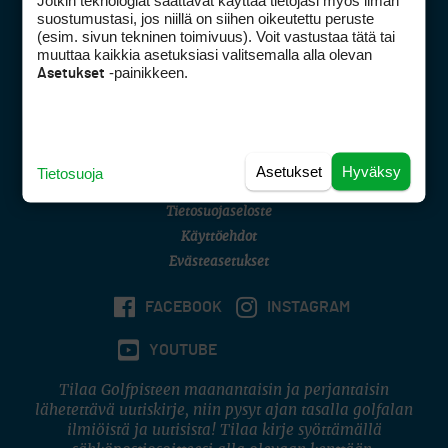
Jotkin teknologiat saattavat käyttää tietojasi myös ilman
Golfpisteen yhteystiedot
suostumustasi, jos niillä on siihen oikeutettu peruste
(esim. sivun tekninen toimivuus). Voit vastustaa tätä tai
DSA avoimuusraportti
muuttaa kaikkia asetuksiasi valitsemalla alla olevan
-painikkeen.
Asetukset
Asiakaspalvelu
Digipalvelut
(09) 156 6227
Avoinna ma–pe 8–16
Avoinna ma–pe 8–17
Asetukset
Hyväksy
Tietosuoja
(digi) digi@otavamedia.fi
Tietosuojaseloste
Käyttöehdot
Evästeasetukset
FACEBOOK
INSTAGRAM
YOUTUBE
Tilaa Golfpisteen maanantaisin ja perjantaisin
lähetettävä uutiskirje, niin pysyt ajan tasalla golfalan
ilmiöistä ja uutisista! Tilaa kirje syöttämällä