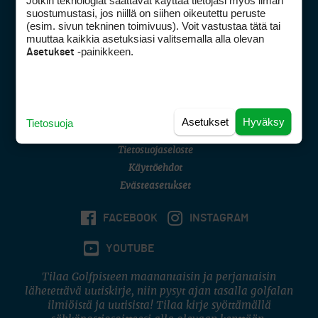
Jotkin teknologiat saattavat käyttää tietojasi myös ilman
Golfpisteen yhteystiedot
suostumustasi, jos niillä on siihen oikeutettu peruste
(esim. sivun tekninen toimivuus). Voit vastustaa tätä tai
DSA avoimuusraportti
muuttaa kaikkia asetuksiasi valitsemalla alla olevan
-painikkeen.
Asetukset
Asiakaspalvelu
Digipalvelut
(09) 156 6227
Avoinna ma–pe 8–16
Avoinna ma–pe 8–17
Asetukset
Hyväksy
Tietosuoja
(digi) digi@otavamedia.fi
Tietosuojaseloste
Käyttöehdot
Evästeasetukset
FACEBOOK
INSTAGRAM
YOUTUBE
Tilaa Golfpisteen maanantaisin ja perjantaisin
lähetettävä uutiskirje, niin pysyt ajan tasalla golfalan
ilmiöistä ja uutisista! Tilaa kirje syöttämällä