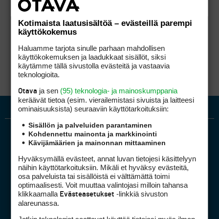
Kotimaista laatusisältöä – evästeillä parempi
käyttökokemus
Haluamme tarjota sinulle parhaan mahdollisen
käyttökokemuksen ja laadukkaat sisällöt, siksi
käytämme tällä sivustolla evästeitä ja vastaavia
teknologioita.
ja sen
(95) teknologia- ja mainoskumppania
Otava
keräävät tietoa (esim. vierailemis­tasi sivuista ja laitteesi
ominaisuuk­sista) seuraaviin käyttötarkoituksiin:
Sisällön ja palveluiden parantaminen
Kohdennettu mainonta ja markkinointi
Kävijämäärien ja mainonnan mittaaminen
Hyväksymällä evästeet, annat luvan tietojesi käsittelyyn
näihin käyttötarkoituksiin. Mikäli et hyväksy evästeitä,
osa palveluista tai sisällöistä ei välttämättä toimi
optimaalisesti. Voit muuttaa valintojasi milloin tahansa
Golfpiste mediakortti
klikkaamalla
-linkkiä sivuston
Evästeasetukset
Mediahinnasto
alareunassa.
Tietoa verkon kävijöistä